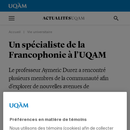
Accueil
|
Vie universitaire
Un spécialiste de la
Francophonie à l’UQAM
Le professeur Aymeric Durez a rencontré
plusieurs membres de la communauté afin
d’explorer de nouvelles avenues de
collaboration.
VIE UNIVERSITAIRE
INTERNATIONAL
POLITIQUE ET DROIT
SCIENCES HUMAINES
DIRECTION
Préférences en matière de témoins
Nous utilisons des témoins (cookies) afin de collecter