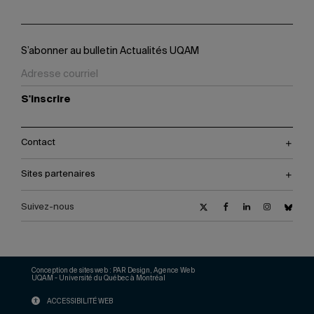
S’abonner au bulletin Actualités UQAM
S'inscrire
Contact
Sites partenaires
Suivez-nous
Conception de sites web :
PAR Design, Agence Web
UQAM - Université du Québec à Montréal
ACCESSIBILITÉ WEB