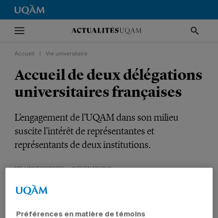
Accueil
|
Vie universitaire
Accueil de deux délégations
universitaires françaises
L’engagement de l’UQAM dans son milieu
suscite l’intérêt de représentantes et
représentants de deux institutions.
VIE UNIVERSITAIRE
INTERNATIONAL
NOUVELLES INSTITUTIONNELLES
DIRECTION
Préférences en matière de témoins