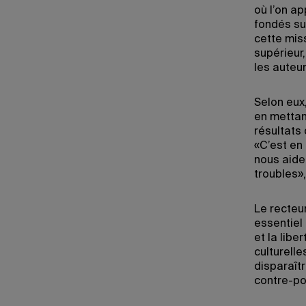
où l’on a
fondés su
cette mis
supérieur
les auteur
Selon eux,
en mettant
résultats 
«C’est en 
nous aide
troubles»
Le recteu
essentiel
et la lib
culturelle
disparaîtr
contre-po