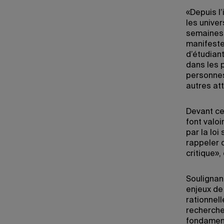
«Depuis l
les univer
semaines 
manifester
d’étudiant
dans les 
personnes
autres at
Devant ce
font valoi
par la loi
rappeler 
critique»,
Soulignant
enjeux de 
rationnell
recherche
fondament