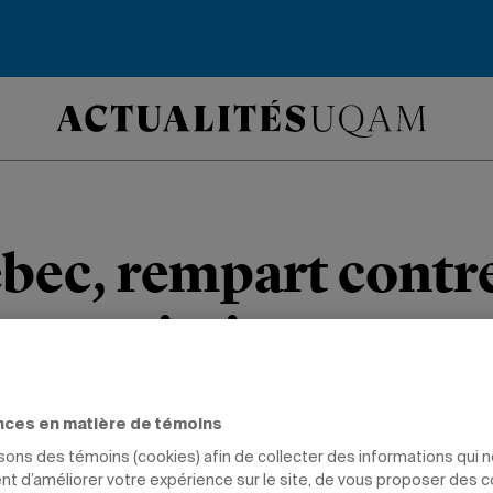
bec, rempart contre
 autoritaires
tablissements du réseau de l’Universi
nces en matière de témoins
ettre d’opinion dans
Le Devoir.
isons des témoins (cookies) afin de collecter des informations qui 
t d’améliorer votre expérience sur le site, de vous proposer des 