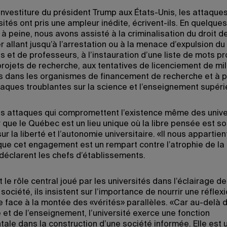
’investiture du président Trump aux États-Unis, les attaque
sités ont pris une ampleur inédite, écrivent-ils. En quelques
à peine, nous avons assisté à la criminalisation du droit d
 allant jusqu’à l’arrestation ou à la menace d’expulsion du
s et de professeurs, à l’instauration d’une liste de mots p
projets de recherche, aux tentatives de licenciement de mil
 dans les organismes de financement de recherche et à p
taques troublantes sur la science et l’enseignement supéri
s attaques qui compromettent l’existence même des univers
r que le Québec est un lieu unique où la libre pensée est s
 sur la liberté et l’autonomie universitaire. «Il nous appartien
que cet engagement est un rempart contre l’atrophie de l
 déclarent les chefs d’établissements.
 le rôle central joué par les universités dans l’éclairage d
société, ils insistent sur l’importance de nourrir une réflex
e face à la montée des «vérités» parallèles. «Car au-delà d
 et de l’enseignement, l’université exerce une fonction
ale dans la construction d’une société informée. Elle est