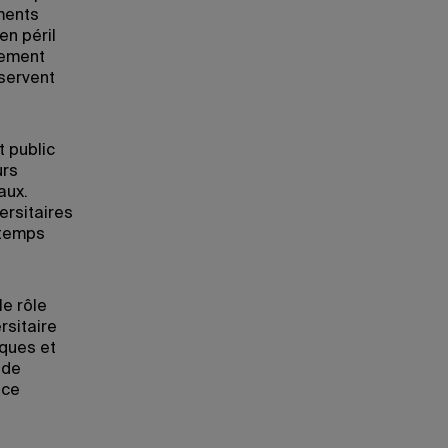
ments
en péril
nement
bservent
t public
urs
aux.
ersitaires
 temps
le rôle
rsitaire
iques et
 de
 ce