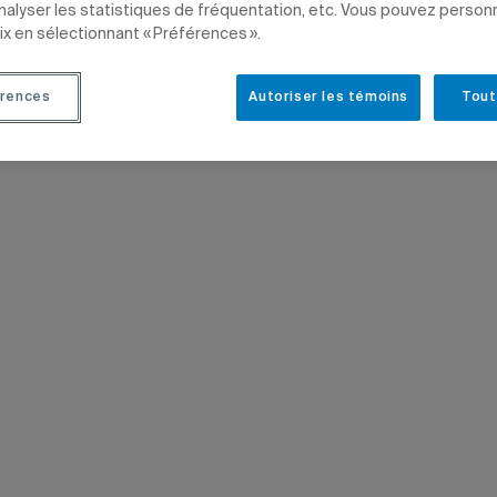
analyser les statistiques de fréquentation, etc. Vous pouvez person
ix en sélectionnant « Préférences ».
LES INSTITUTIONNELLES
OPINIONS
DIRECTION
rences
Autoriser les témoins
Tout