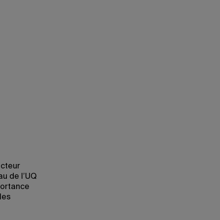
ecteur
au de l’UQ
portance
les