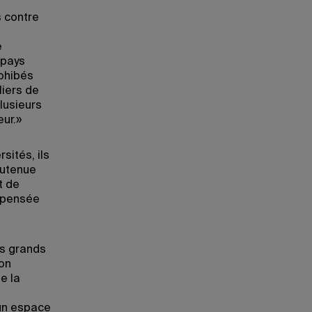
s contre
e
 pays
rohibés
liers de
lusieurs
eur.»
ités, ils
outenue
t de
a pensée
es grands
ion
e la
 un espace