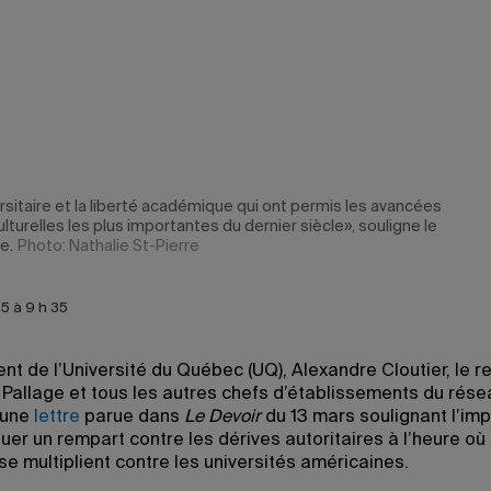
rsitaire et la liberté académique qui ont permis les avancées
ulturelles les plus importantes du dernier siècle», souligne le
e.
Photo: Nathalie St-Pierre
5 à 9 h 35
nt de l’Université du Québec (UQ), Alexandre Cloutier, le r
Pallage et tous les autres chefs d’établissements du rése
 une
lettre
parue dans
Le Devoir
du 13 mars soulignant l’im
uer un rempart contre les dérives autoritaires à l’heure où 
se multiplient contre les universités américaines.