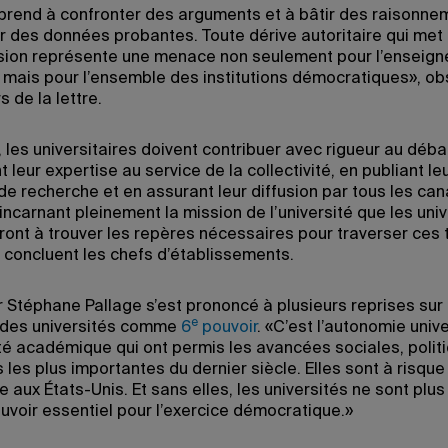
pprend à confronter des arguments et à bâtir des raisonne
r des données probantes. Toute dérive autoritaire qui met 
sion représente une menace non seulement pour l’enseig
, mais pour l’ensemble des institutions démocratiques», o
s de la lettre.
 les universitaires doivent contribuer avec rigueur au déba
 leur expertise au service de la collectivité, en publiant le
de recherche et en assurant leur diffusion par tous les can
incarnant pleinement la mission de l’université que les univ
ront à trouver les repères nécessaires pour traverser ces
, concluent les chefs d’établissements.
r Stéphane Pallage s’est prononcé à plusieurs reprises sur 
e
 des universités comme
6
pouvoir
. «C’est l’autonomie unive
erté académique qui ont permis les avancées sociales, polit
s les plus importantes du dernier siècle. Elles sont à risque
e aux États-Unis. Et sans elles, les universités ne sont plus
uvoir essentiel pour l’exercice démocratique.»