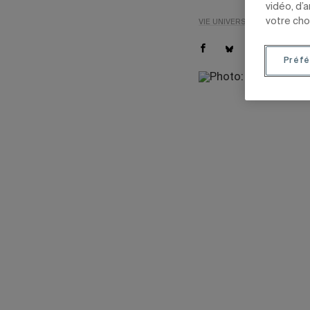
vidéo, d’
votre cho
VIE UNIVERSITAIRE
NOUVEL
Préfé