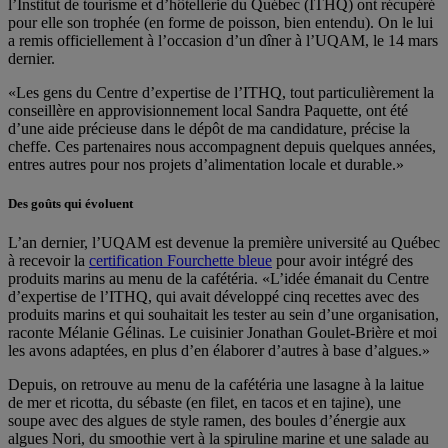
l’Institut de tourisme et d’hôtellerie du Québec (ITHQ) ont récupéré
pour elle son trophée (en forme de poisson, bien entendu). On le lui
a remis officiellement à l’occasion d’un dîner à l’UQAM, le 14 mars
dernier.
«Les gens du Centre d’expertise de l’ITHQ, tout particulièrement la
conseillère en approvisionnement local Sandra Paquette, ont été
d’une aide précieuse dans le dépôt de ma candidature, précise la
cheffe. Ces partenaires nous accompagnent depuis quelques années,
entres autres pour nos projets d’alimentation locale et durable.»
Des goûts qui évoluent
L’an dernier, l’UQAM est devenue la première université au Québec
à recevoir la
certification Fourchette bleue
pour avoir intégré des
produits marins au menu de la cafétéria. «L’idée émanait du Centre
d’expertise de l’ITHQ, qui avait développé cinq recettes avec des
produits marins et qui souhaitait les tester au sein d’une organisation,
raconte Mélanie Gélinas. Le cuisinier Jonathan Goulet-Brière et moi
les avons adaptées, en plus d’en élaborer d’autres à base d’algues.»
Depuis, on retrouve au menu de la cafétéria une lasagne à la laitue
de mer et ricotta, du sébaste (en filet, en tacos et en tajine), une
soupe avec des algues de style ramen, des boules d’énergie aux
algues Nori, du smoothie vert à la spiruline marine et une salade au