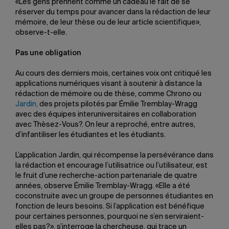
«Les gens prennent comme un cadeau le fait de se
réserver du temps pour avancer dans la rédaction de leur
mémoire, de leur thèse ou de leur article scientifique»,
observe-t-elle.
Pas une obligation
Au cours des derniers mois, certaines voix ont critiqué les
applications numériques visant à soutenir à distance la
rédaction de mémoire ou de thèse, comme Chrono ou
Jardin,
des projets pilotés par Émilie Tremblay-Wragg
avec des équipes interuniversitaires en collaboration
avec Thèsez-Vous?. On leur a reproché, entre autres,
d’infantiliser les étudiantes et les étudiants.
L’application Jardin, qui récompense la persévérance dans
la rédaction et encourage l’utilisatrice ou l’utilisateur, est
le fruit d’une recherche-action partenariale de quatre
années, observe Émilie Tremblay-Wragg. «Elle a été
coconstruite avec un groupe de personnes étudiantes en
fonction de leurs besoins. Si l’application est bénéfique
pour certaines personnes, pourquoi ne s’en serviraient-
elles pas?», s’interroge la chercheuse, qui trace un