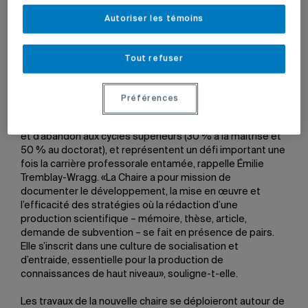
Le lancement officiel de la nouvelle chaire avait lieu le
Autoriser les témoins
8 octobre dernier à la Bibliothèque des sciences, en
marge de la première édition de la Journée internationale
de la rédaction en collectif.
Tout refuser
Deux axes: formation et soutien
Préférences
Les difficultés rédactionnelles vécues par les personnes
étudiantes contribuent aux taux élevés de prolongation
et d’abandon aux cycles supérieurs (30 % à la maîtrise et
50 % au doctorat), et représentent un défi important une
fois la carrière professorale entamée, rappelle Émilie
Tremblay-Wragg. «La Chaire a pour mission de
documenter le développement, la mise en œuvre et
l’efficacité des stratégies où la rédaction d’une
production scientifique – mémoire, thèse, article,
demande de subvention – se fait en présence de pairs.
Elle s’inscrit dans une culture de socialisation et
d’entraide, essentielle pour la production de
connaissances de haut niveau», souligne-t-elle.
Les travaux de la nouvelle chaire se déploieront autour de