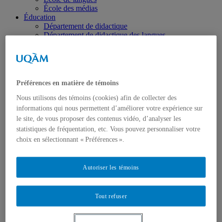
École des médias
Éducation
Département de didactique
Département de didactique des langues
Département d'éducation et formation spécialisées
Département d'éducation et pédagogie
Gestion
Département de finance
Département de management
Préférences en matière de témoins
Département de marketing
Département de stratégie, responsabilité sociale et
Nous utilisons des témoins (cookies) afin de collecter des
environnementale
informations qui nous permettent d’améliorer votre expérience sur
Département des sciences comptables
le site, de vous proposer des contenus vidéo, d’analyser les
Département des sciences économiques
statistiques de fréquentation, etc. Vous pouvez personnaliser votre
Département d’analytique, opérations et technologies
choix en sélectionnant « Préférences ».
de l’information
Département d'études urbaines et touristiques
Département d'organisation et ressources humaines
Autoriser les témoins
École supérieure de mode
Politique et droit
Département de science politique
Département des sciences juridiques
Tout refuser
Institut d'études internationales de Montréal
Sciences