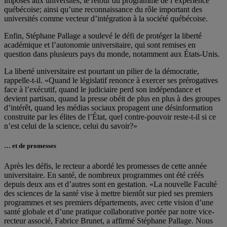
imposés aux universités; le retour du programme de l’expérience
québécoise; ainsi qu’une reconnaissance du rôle important des
universités comme vecteur d’intégration à la société québécoise.
Enfin, Stéphane Pallage a soulevé le défi de protéger la liberté
académique et l’autonomie universitaire, qui sont remises en
question dans plusieurs pays du monde, notamment aux États-Unis.
La liberté universitaire est pourtant un pilier de la démocratie,
rappelle-t-il. «Quand le législatif renonce à exercer ses prérogatives
face à l’exécutif, quand le judiciaire perd son indépendance et
devient partisan, quand la presse obéit de plus en plus à des groupes
d’intérêt, quand les médias sociaux propagent une désinformation
construite par les élites de l’État, quel contre-pouvoir reste-t-il si ce
n’est celui de la science, celui du savoir?»
… et de promesses
Après les défis, le recteur a abordé les promesses de cette année
universitaire. En santé, de nombreux programmes ont été créés
depuis deux ans et d’autres sont en gestation. «La nouvelle Faculté
des sciences de la santé vise à mettre bientôt sur pied ses premiers
programmes et ses premiers départements, avec cette vision d’une
santé globale et d’une pratique collaborative portée par notre vice-
recteur associé, Fabrice Brunet, a affirmé Stéphane Pallage. Nous