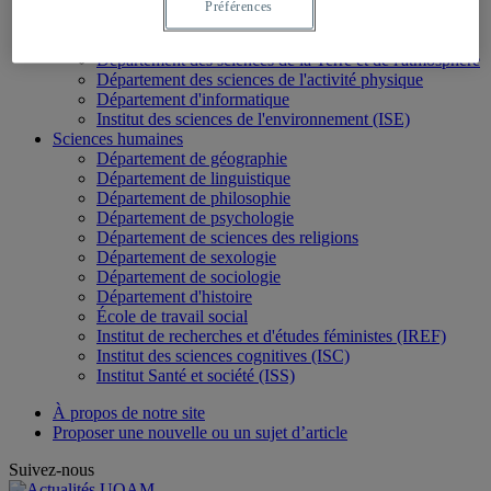
Département de chimie
Préférences
Département de mathématiques
Département des sciences biologiques
Département des sciences de la Terre et de l'atmosphère
Département des sciences de l'activité physique
Département d'informatique
Institut des sciences de l'environnement (ISE)
Sciences humaines
Département de géographie
Département de linguistique
Département de philosophie
Département de psychologie
Département de sciences des religions
Département de sexologie
Département de sociologie
Département d'histoire
École de travail social
Institut de recherches et d'études féministes (IREF)
Institut des sciences cognitives (ISC)
Institut Santé et société (ISS)
À propos de notre site
Proposer une nouvelle ou un sujet d’article
Suivez-nous