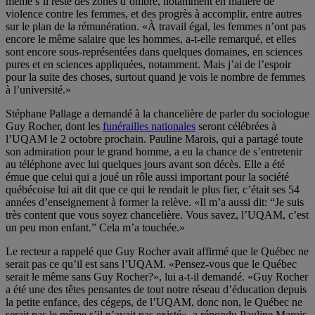
même s’il reste des zones d’ombre, notamment en matière de
violence contre les femmes, et des progrès à accomplir, entre autres
sur le plan de la rémunération. «À travail égal, les femmes n’ont pas
encore le même salaire que les hommes, a-t-elle remarqué, et elles
sont encore sous-représentées dans quelques domaines, en sciences
pures et en sciences appliquées, notamment. Mais j’ai de l’espoir
pour la suite des choses, surtout quand je vois le nombre de femmes
à l’université.»
Stéphane Pallage a demandé à la chancelière de parler du sociologue
Guy Rocher, dont les
funérailles nationales
seront célébrées à
l’UQAM le 2 octobre prochain. Pauline Marois, qui a partagé toute
son admiration pour le grand homme, a eu la chance de s’entretenir
au téléphone avec lui quelques jours avant son décès. Elle a été
émue que celui qui a joué un rôle aussi important pour la société
québécoise lui ait dit que ce qui le rendait le plus fier, c’était ses 54
années d’enseignement à former la relève. «Il m’a aussi dit: “Je suis
très content que vous soyez chancelière. Vous savez, l’UQAM, c’est
un peu mon enfant.” Cela m’a touchée.»
Le recteur a rappelé que Guy Rocher avait affirmé que le Québec ne
serait pas ce qu’il est sans l’UQAM. «Pensez-vous que le Québec
serait le même sans Guy Rocher?», lui a-t-il demandé. «Guy Rocher
a été une des têtes pensantes de tout notre réseau d’éducation depuis
la petite enfance, des cégeps, de l’UQAM, donc non, le Québec ne
serait pas le même s’il n’avait pas existé», a répondu Pauline Marois.