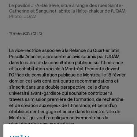
Le pavillon J.-A.-De Sève, situé à l'angle des rues Sainte-
Catherine et Sanguinet, abrite la Halte-chaleur de l'UQAM.
Photo: UQAM
19 février 2025 à 12 h 12
La vice-rectrice associée à la Relance du Quartier latin,
Priscilla Ananian, a présenté un avis soumis par l’UQAM
dans le cadre de la consultation publique sur l’itinérance
et la cohabitation sociale à Montréal. Présenté devant
l’Office de consultation publique de Montréal le 18 février
dernier, cet avis contient quatre recommandations et
s’inscrit dans une double perspective, celle d’une
université avant-gardiste qui souhaite contribuer à
travers sa mission première de formation, de recherche
et de création aux enjeux de l’itinérance, et celle d’un
établissement engagé et ancré dans le centre-ville de
Montréal, qui veut s’impliquer activement dans la
résolution des enjeux sociétaux.
«L’UQAM se déploie dans deux secteurs névralgiques de