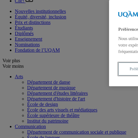
Clic!
Nouvelles institutionnelles
Équité, diversité, inclusion
Prix et distinctions
Étudiants
Préférence
Diplômés
Enseignement
Nous utilis
Nominations
votre expér
Fondation de l’UQAM
fréquentati
Voir plus
Voir moins
Préf
Arts
Département de danse
Département de musique
Département d'études littéraires
Département d'histoire de l'art
École de design
École des arts visuels et médiatiques
École supérieure de théâtre
Institut du patrimoine
Communication
Département de communication sociale et publique
École de langues