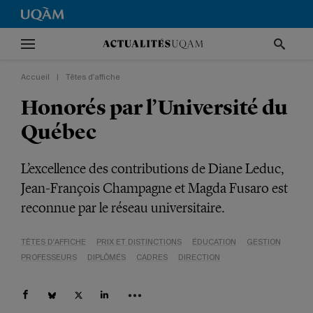
Accueil
|
Têtes d'affiche
Honorés par l’Université du
Québec
L’excellence des contributions de Diane Leduc,
Jean-François Champagne et Magda Fusaro est
reconnue par le réseau universitaire.
TÊTES D'AFFICHE
PRIX ET DISTINCTIONS
ÉDUCATION
GESTION
PROFESSEURS
DIPLÔMÉS
CADRES
DIRECTION