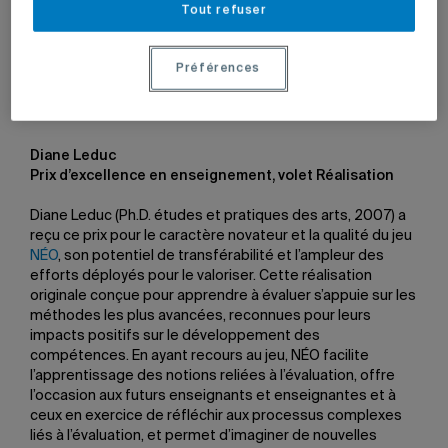
entrée au Cercle d’excellence et Magda Fusaro a obtenu
Tout refuser
la Médaille de l’Assemblée des gouverneurs.
Préférences
Diane Leduc
Prix d’excellence en enseignement, volet Réalisation
Diane Leduc (Ph.D. études et pratiques des arts, 2007) a
reçu ce prix pour le caractère novateur et la qualité du jeu
NÉO
, son potentiel de transférabilité et l’ampleur des
efforts déployés pour le valoriser. Cette réalisation
originale conçue pour apprendre à évaluer s’appuie sur les
méthodes les plus avancées, reconnues pour leurs
impacts positifs sur le développement des
compétences. En ayant recours au jeu, NÉO facilite
l’apprentissage des notions reliées à l’évaluation, offre
l’occasion aux futurs enseignants et enseignantes et à
ceux en exercice de réfléchir aux processus complexes
liés à l’évaluation, et permet d’imaginer de nouvelles