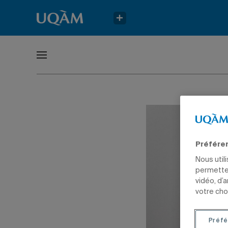
Préfére
Nous util
permetten
vidéo, d’
votre cho
Préfé