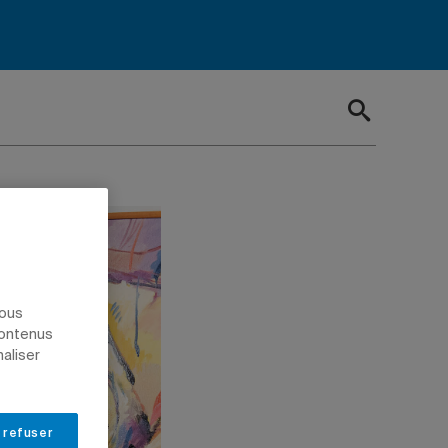
nous
contenus
naliser
 refuser