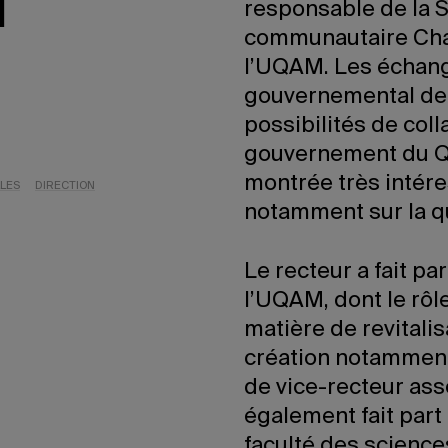
l
responsable de la So
communautaire Chan
l’UQAM. Les échange
gouvernemental de l
possibilités de col
gouvernement du Qué
montrée très intére
LLES
DIRECTION
notamment sur la q
Le recteur a fait pa
l’UQAM, dont le rôl
matière de revitalis
création notamment 
de vice-recteur asso
également fait part
faculté des sciences