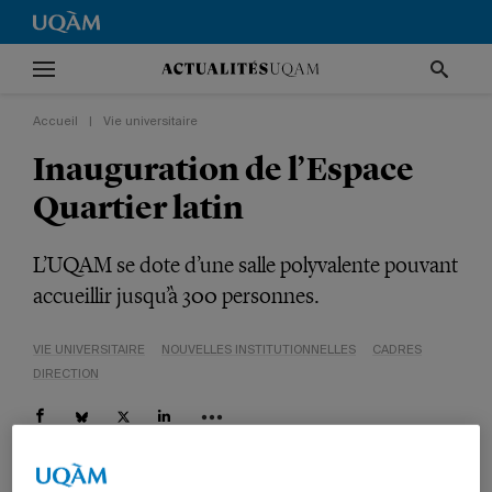
Accueil
|
Vie universitaire
Inauguration de l’Espace
Quartier latin
L’UQAM se dote d’une salle polyvalente pouvant
accueillir jusqu’à 300 personnes.
VIE UNIVERSITAIRE
NOUVELLES INSTITUTIONNELLES
CADRES
DIRECTION