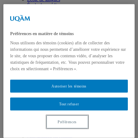
École des médias
Éducation
Département de didactique
Département de didactique des langues
Département d'éducation et formation spécialisées
Département d'éducation et pédagogie
Préférences en matière de témoins
Gestion
Nous utilisons des témoins (cookies) afin de collecter des
Département de finance
Département de management
informations qui nous permettent d’améliorer votre expérience sur
Département de marketing
le site, de vous proposer des contenus vidéo, d’analyser les
Département de stratégie, responsabilité sociale et
statistiques de fréquentation, etc. Vous pouvez personnaliser votre
environnementale
choix en sélectionnant « Préférences ».
Département des sciences comptables
Département des sciences économiques
Département d’analytique, opérations et technologies
Autoriser les témoins
de l’information
Département d'études urbaines et touristiques
Département d'organisation et ressources humaines
Tout refuser
École supérieure de mode
Politique et droit
Département de science politique
Département des sciences juridiques
Préférences
Institut d'études internationales de Montréal
Sciences