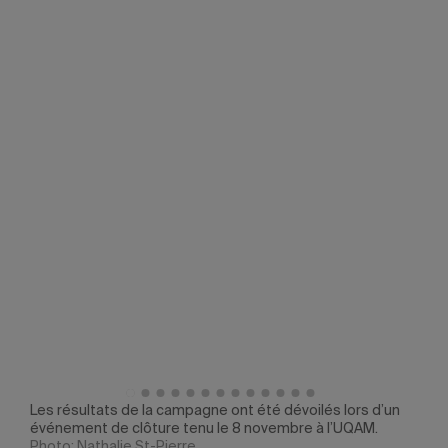
é, la
Les résultats de la campagne ont été dévoilés lors d’un
Émil
événement de clôture tenu le 8 novembre à l’UQAM.
Anto
Photo: Nathalie St-Pierre
(B.A