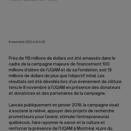
dent
anim
ice
St-P
de
8 novembre 2022 à 20 h 52
Près de 119 millions de dollars ont été amassés dans le
cadre de la campagne majeure de financement 100
millions d’idées de l’UQAM et de sa Fondation, soit 19
millions de dollars de plus que l’objectif initial. Les
résultats ont été dévoilés lors d’un événement de clôture
tenu le 8 novembre à l’UQAM en présence des donateurs
et donatrices et des partenaires de la campagne.
Lancée publiquement en janvier 2018, la campagne visait
à soutenir la relève, appuyer des projets de recherche
prometteurs pour l’avenir, stimuler l’entrepreneuriat
québécois, faire rayonner le savoir et la culture et
renforcer la présence de l’UQAM à Montréal. «Lors du