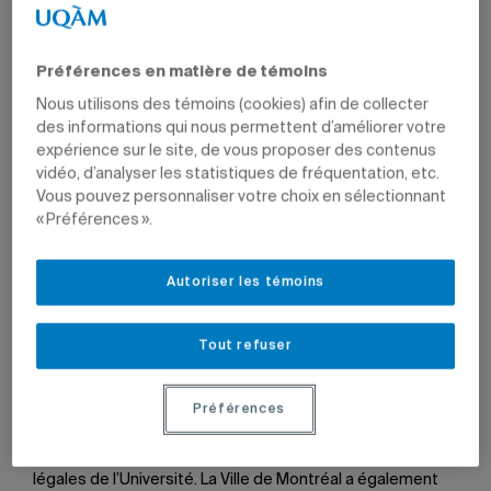
Préférences en matière de témoins
2 juin 2021 à 15 h 06
Mis à jour le 2 juin 2021 à 15 h 06
Nous utilisons des témoins (cookies) afin de collecter
des informations qui nous permettent d’améliorer votre
expérience sur le site, de vous proposer des contenus
vidéo, d’analyser les statistiques de fréquentation, etc.
Vous pouvez personnaliser votre choix en sélectionnant
« Préférences ».
Pour 2021, le plan d’intervention du Service de la
planification et des projets immobiliers pour
l’enveloppe extérieure des bâtiments comprend la
rénovation des toitures de plusieurs pavillons du
Autoriser les témoins
campus central, de façades et fenêtres du
pavillon Judith-Jasmin ainsi que la rénovation
d’une dizaine d’entrées et issues sur le campus.
Tout refuser
Photo: Nathalie St-Pierre
Préférences
Le contexte de la pandémie a permis d’accélérer certains
travaux intérieurs et extérieurs à l’UQAM alors que
d’autres étaient déjà planifiés en vertu des obligations
légales de l’Université. La Ville de Montréal a également