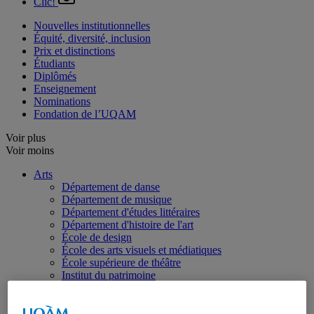
Clic!
Nouvelles institutionnelles
Équité, diversité, inclusion
Prix et distinctions
Étudiants
Diplômés
Enseignement
Nominations
Fondation de l’UQAM
Voir plus
Voir moins
Arts
Département de danse
Département de musique
Département d'études littéraires
Département d'histoire de l'art
École de design
École des arts visuels et médiatiques
École supérieure de théâtre
Institut du patrimoine
Communication
Département de communication sociale et publique
École de langues