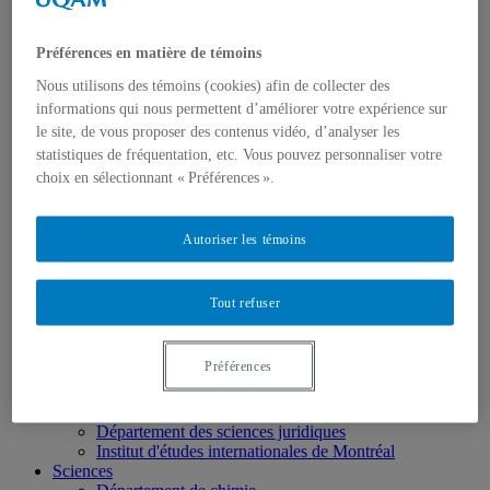
École des médias
Éducation
Préférences en matière de témoins
Département de didactique
Département de didactique des langues
Nous utilisons des témoins (cookies) afin de collecter des
Département d'éducation et formation spécialisées
informations qui nous permettent d’améliorer votre expérience sur
Département d'éducation et pédagogie
le site, de vous proposer des contenus vidéo, d’analyser les
Gestion
statistiques de fréquentation, etc. Vous pouvez personnaliser votre
Département de finance
Département de management
choix en sélectionnant « Préférences ».
Département de marketing
Département de stratégie, responsabilité sociale et
environnementale
Autoriser les témoins
Département des sciences comptables
Département des sciences économiques
Département d’analytique, opérations et technologies
Tout refuser
de l’information
Département d'études urbaines et touristiques
Département d'organisation et ressources humaines
Préférences
École supérieure de mode
Politique et droit
Département de science politique
Département des sciences juridiques
Institut d'études internationales de Montréal
Sciences