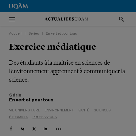
Accueil
|
Séries
|
En vert et pour tous
Exercice médiatique
Des étudiants à la maîtrise en sciences de
l’environnement apprennent à communiquer la
science.
Série
En vert et pour tous
VIE UNIVERSITAIRE
ENVIRONNEMENT
SANTÉ
SCIENCES
ÉTUDIANTS
PROFESSEURS