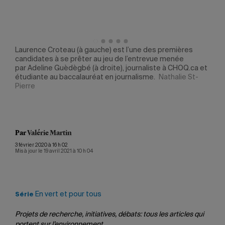
les
Laurence Croteau (à gauche) est l’une des premières
La p
ie
candidates à se prêter au jeu de l’entrevue menée
perf
par Adeline Guèdègbé (à droite), journaliste à CHOQ.ca et
coup
étudiante au baccalauréat en journalisme.
Nathalie St-
St-P
Pierre
Par
Valérie Martin
3 février 2020 à 16 h 02
Mis à jour le 19 avril 2021 à 10 h 04
En vert et pour tous
Série
Projets de recherche, initiatives, débats: tous les articles qui
portent sur l’environnement.