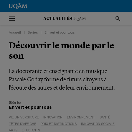
Accueil
|
Séries
|
En vert et pour tous
Découvrir le monde par le
son
La doctorante et enseignante en musique
Pascale Goday forme de futurs citoyens à
l’écoute des autres et de leur environnement.
Série
En vert et pour tous
VIE UNIVERSITAIRE
INNOVATION
ENVIRONNEMENT
SANTÉ
TÊTES D'AFFICHE
PRIX ET DISTINCTIONS
INNOVATION SOCIALE
ARTS
ÉTUDIANTS