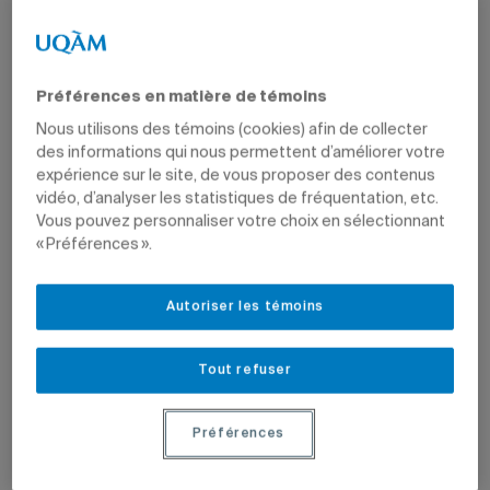
Préférences en matière de témoins
Nous utilisons des témoins (cookies) afin de collecter
des informations qui nous permettent d’améliorer votre
expérience sur le site, de vous proposer des contenus
vidéo, d’analyser les statistiques de fréquentation, etc.
Vous pouvez personnaliser votre choix en sélectionnant
« Préférences ».
Une dictée de sons permet aux enfants, qui ont
les yeux bandés, de reconnaître et de décrire les
sons ambiants de la classe.
Autoriser les témoins
Photo: AJ
Combien de décibels peuvent produire un groupe
Tout refuser
d’enfants surexcités dans les corridors d’une école
primaire? Beaucoup trop! Pour sensibiliser les élèves au
bruit, la doctorante en études et pratiques des arts
Préférences
Pascale Goday, qui est aussi enseignante en éducation
musicale et en chant choral au Collège international Marie