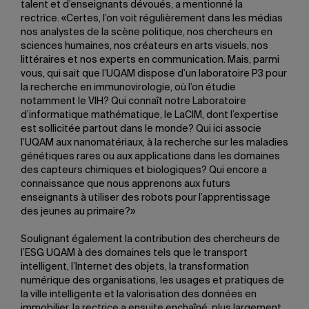
talent et d’enseignants dévoués, a mentionné la
rectrice. «Certes, l’on voit régulièrement dans les médias
nos analystes de la scène politique, nos chercheurs en
sciences humaines, nos créateurs en arts visuels, nos
littéraires et nos experts en communication. Mais, parmi
vous, qui sait que l’UQAM dispose d’un laboratoire P3 pour
la recherche en immunovirologie, où l’on étudie
notamment le VIH? Qui connaît notre Laboratoire
d’informatique mathématique, le LaCIM, dont l’expertise
est sollicitée partout dans le monde? Qui ici associe
l’UQAM aux nanomatériaux, à la recherche sur les maladies
génétiques rares ou aux applications dans les domaines
des capteurs chimiques et biologiques? Qui encore a
connaissance que nous apprenons aux futurs
enseignants à utiliser des robots pour l’apprentissage
des jeunes au primaire?»
Soulignant également la contribution des chercheurs de
l’ESG UQAM à des domaines tels que le transport
intelligent, l’Internet des objets, la transformation
numérique des organisations, les usages et pratiques de
la ville intelligente et la valorisation des données en
immobilier, la rectrice a ensuite enchaîné, plus largement,