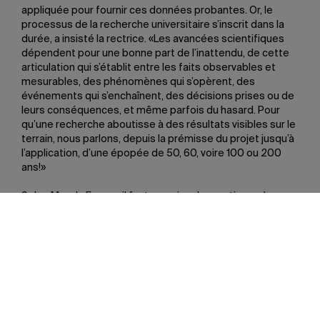
appliquée pour fournir ces données probantes. Or, le
processus de la recherche universitaire s’inscrit dans la
durée, a insisté la rectrice. «Les avancées scientifiques
dépendent pour une bonne part de l’inattendu, de cette
articulation qui s’établit entre les faits observables et
mesurables, des phénomènes qui s’opèrent, des
événements qui s’enchaînent, des décisions prises ou de
leurs conséquences, et même parfois du hasard. Pour
qu’une recherche aboutisse à des résultats visibles sur le
terrain, nous parlons, depuis la prémisse du projet jusqu’à
l’application, d’une épopée de 50, 60, voire 100 ou 200
ans!»
Selon Magda Fusaro, il faut examiner les pratiques à
privilégier pour permettre aux universités de jouer leur
rôle, sans pour autant se lancer dans une course effrénée
à l’argent, aux subventions, aux contrats. L’œuvre
scientifique, a-t-elle soutenu, ne dépend pas tant de
l’ampleur des sommes investies que du nombre de
chercheurs à l’ouvrage. Pour multiplier les possibilités de
découvertes, il importe de ne pas concentrer le
financement de la recherche dans les seules mains de