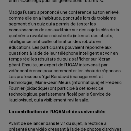
enfin, «Quel legs pour les générations futures ?».
Madga Fusaro a prononcé une conférence au ton enlevé,
comme elle en a l’habitude, ponctuée lors du troisième
segment d’un quiz qui a permis de tester les
connaissances de son auditoire sur des sujets clés de la
quatrième révolution industrielle (internet des objets,
intelligence artificielle, utilisation des robots en
éducation). Les participants pouvaient répondre aux
questions à l’aide de leur téléphone intelligent et voir en
temps réel les résultats du quiz s’afficher sur l’écran
géant. Ensuite, un expert de l’UQAM intervenait par
vidéoconférence pour commenter les choix de réponses.
Les professeurs Ygal Bendavid (management et
technologie), Marie-Jean Meurs (informatique) et Frédéric
Fournier (didactique) ont participé à cet exercice
technologique, parfaitement ficelé par le Service de
l’audiovisuel, qui a visiblement ravi la salle.
La contribution de l’UQAM et des universités
Avant de se lancer dans le vif du sujet, la rectrice a
présenté une vidéo dressant à l’aide de photos d’archives