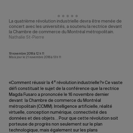
La quatrième révolution industrielle devra être menée de
La r
bots
concert avec les universités, a soutenu la rectrice devant
de t
la Chambre de commerce du Montréal métropolitain.
suje
Nathalie St-Pierre
Nath
19 novembre 2018 à 12 h 11
Mis à jour le 21 novembre 2018 à 13 h 11
e
«Comment réussir la 4
révolution industrielle?» Ce vaste
défi constituait le sujet de la conférence que la rectrice
Magda Fusaro a prononcée le 16 novembre dernier
devant la Chambre de commerce du Montréal
métropolitain (CCMM). Intelligence artificielle, réalité
virtuelle, conception numérique, connectivité des
données et des objets… Pour que cette révolution soit
porteuse de progrès non seulement sur le plan
technologique, mais également sur les plans