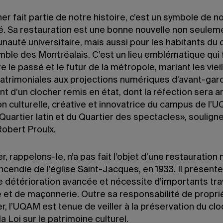
er fait partie de notre histoire, c’est un symbole de n
té. Sa restauration est une bonne nouvelle non seulem
auté universitaire, mais aussi pour les habitants du 
mble des Montréalais. C’est un lieu emblématique qui f
e le passé et le futur de la métropole, mariant les viei
patrimoniales aux projections numériques d’avant-gar
nt d’un clocher remis en état, dont la réfection sera a
on culturelle, créative et innovatrice du campus de l’
uartier latin et du Quartier des spectacles», souligne
Robert Proulx.
r, rappelons-le, n’a pas fait l’objet d’une restauration
incendie de l’église Saint-Jacques, en 1933. Il présent
e détérioration avancée et nécessite d’importants tr
e et de maçonnerie. Outre sa responsabilité de propri
r, l’UQAM est tenue de veiller à la préservation du cl
la Loi sur le patrimoine culturel.