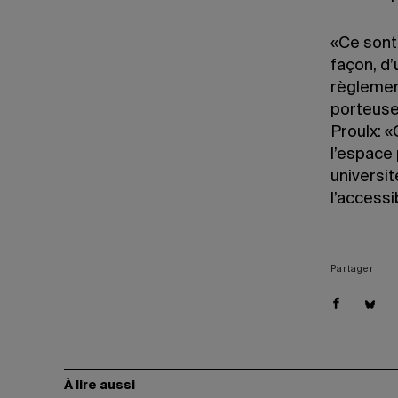
«Ce sont 
façon, d
règlemen
porteuse 
Proulx: «
l’espace 
universit
l’accessib
Partager
À lire aussi