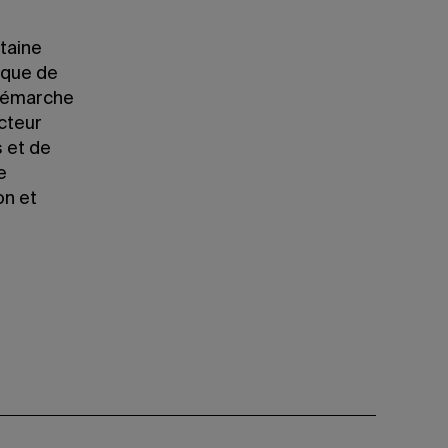
rtaine
 que de
 démarche
ecteur
s et de
e
on et