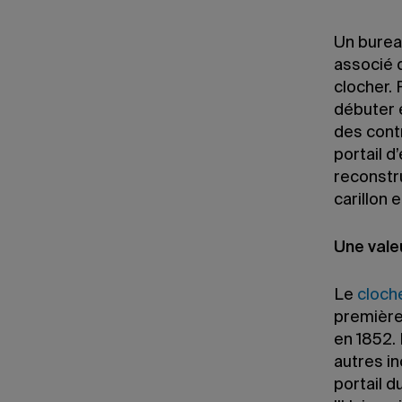
Un bureau
associé 
clocher. 
débuter e
des cont
portail d
reconstru
carillon
Une vale
Le
cloch
première 
en 1852. 
autres in
portail d