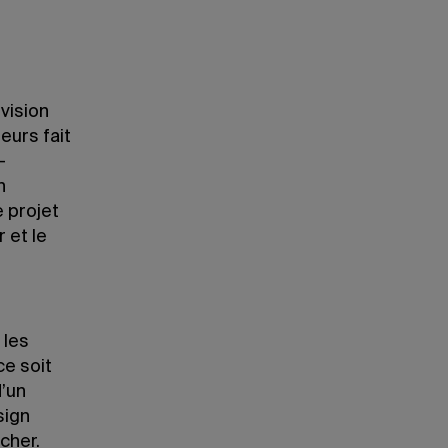
vision
leurs fait
-
n
e projet
 et le
 les
ce soit
d’un
sign
cher.