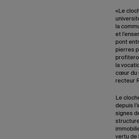
«Le cloch
universi
la commun
et l’ense
pont entr
pierres 
profitero
la vocati
cœur du Q
recteur 
Le cloche
depuis l’
signes d
structur
immobilie
vertu de 