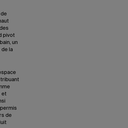
 de
haut
 des
d pivot
bain, un
 de la
 espace
ntribuant
comme
 et
nsi
t permis
ors de
uit