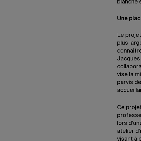
blanche e
Une plac
Le projet
plus larg
connaître
Jacques 
collabora
vise la m
parvis de
accueill
Ce projet
professe
lors d’u
atelier d
visant à