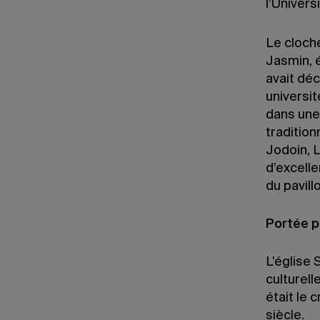
l’Univers
Le cloche
Jasmin, é
avait déc
universit
dans une 
tradition
Jodoin, L
d’excell
du pavill
Portée p
L’église 
culturell
était le 
siècle.