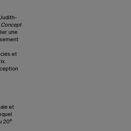
 Judith-
e Concept
réer une
ousement
ciés et
ix
nception
ale et
equel
e
du 20