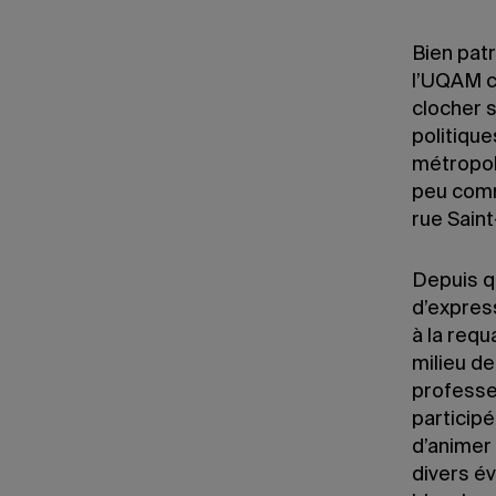
Bien patr
l’UQAM co
clocher s
politiqu
métropoli
peu comm
rue Saint
Depuis q
d’express
à la requ
milieu de
professe
participé
d’animer 
divers é