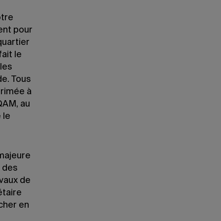
otre
ent pour
quartier
ait le
lles
de. Tous
rrimée à
UQAM, au
 le
 majeure
e des
avaux de
étaire
ocher en