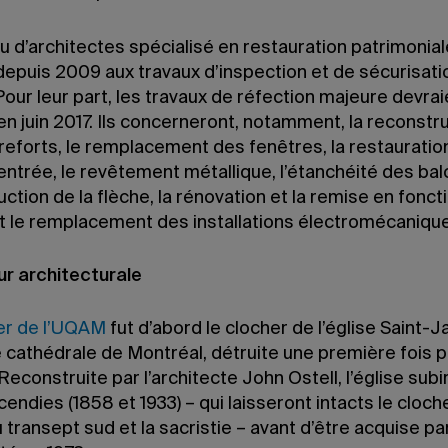
 d’architectes spécialisé en restauration patrimonial
depuis 2009 aux travaux d’inspection et de sécurisati
Pour leur part, les travaux de réfection majeure devrai
n juin 2017. Ils concerneront, notamment, la reconstr
reforts, le remplacement des fenêtres, la restauratio
’entrée, le revêtement métallique, l’étanchéité des bal
ction de la flèche, la rénovation et la remise en fonct
 et le remplacement des installations électromécaniqu
ur architecturale
er de l’UQAM
fut d’abord le clocher de l’église Saint-
cathédrale de Montréal, détruite une première fois pa
Reconstruite par l’architecte John Ostell, l’église sub
cendies (1858 et 1933) – qui laisseront intacts le cloche
u transept sud et la sacristie – avant d’être acquise pa