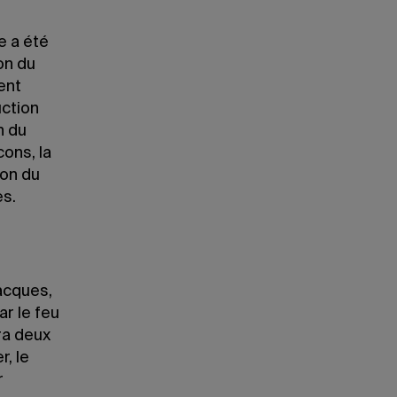
e a été
on du
ent
uction
n du
cons, la
ion du
es.
Jacques,
r le feu
ira deux
r, le
r