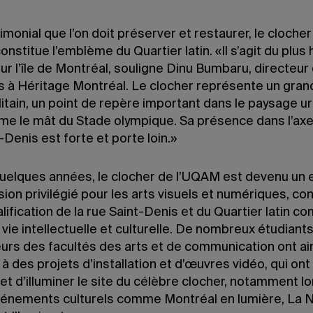
imonial que l’on doit préserver et restaurer, le clocher
nstitue l’emblème du Quartier latin. «Il s’agit du plus 
ur l’île de Montréal, souligne Dinu Bumbaru, directeur
es à Héritage Montréal. Le clocher représente un gran
tain, un point de repère important dans le paysage ur
e le mât du Stade olympique. Sa présence dans l’axe
-Denis est forte et porte loin.»
uelques années, le clocher de l’UQAM est devenu un
ion privilégié pour les arts visuels et numériques, co
alification de la rue Saint-Denis et du Quartier latin 
 vie intellectuelle et culturelle. De nombreux étudiants
urs des facultés des arts et de communication ont ai
 à des projets d’installation et d’œuvres vidéo, qui on
et d’illuminer le site du célèbre clocher, notamment l
vénements culturels comme Montréal en lumière, La N