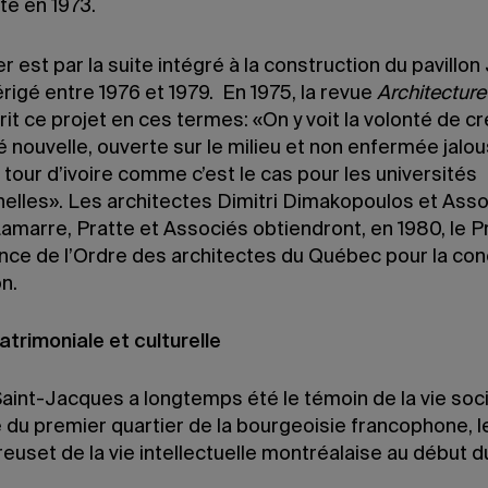
ité en 1973.
r est par la suite intégré à la construction du pavillon
rigé entre 1976 et 1979. En 1975, la revue
Architectur
rit ce projet en ces termes: «On y voit la volonté de c
é nouvelle, ouverte sur le milieu et non enfermée jal
tour d’ivoire comme c’est le cas pour les universités
nelles». Les architectes Dimitri Dimakopoulos et Asso
amarre, Pratte et Associés obtiendront, en 1980, le Pr
ence de l’Ordre des architectes du Québec pour la co
on.
atrimoniale et culturelle
Saint-Jacques a longtemps été le témoin de la vie soci
e du premier quartier de la bourgeoisie francophone, l
creuset de la vie intellectuelle montréalaise au début 