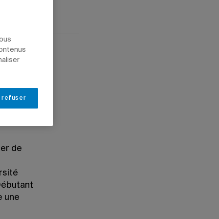
nous
contenus
naliser
 refuser
her de
rsité
Débutant
e une