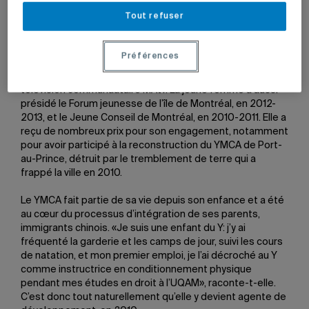
consultative auprès de la Ville de Montréal en matière de
Tout refuser
condition féminine, elle siège également aux conseils
e
d’administration de la Société des célébrations du 375
anniversaire de Montréal, des Offices jeunesse
Préférences
internationaux du Québec, du Théâtre Jean-Duceppe, des
comités consultatifs d’Élections Canada et du réseau de
télévision communautaire MAtv. La jeune femme a aussi
présidé le Forum jeunesse de l’île de Montréal, en 2012-
2013, et le Jeune Conseil de Montréal, en 2010-2011. Elle a
reçu de nombreux prix pour son engagement, notamment
pour avoir participé à la reconstruction du YMCA de Port-
au-Prince, détruit par le tremblement de terre qui a
frappé la ville en 2010.
Le YMCA fait partie de sa vie depuis son enfance et a été
au cœur du processus d’intégration de ses parents,
immigrants chinois. «Je suis une enfant du Y: j’y ai
fréquenté la garderie et les camps de jour, suivi les cours
de natation, et mon premier emploi, je l’ai décroché au Y
comme instructrice en conditionnement physique
pendant mes études en droit à l’UQAM», raconte-t-elle.
C’est donc tout naturellement qu’elle y devient agente de