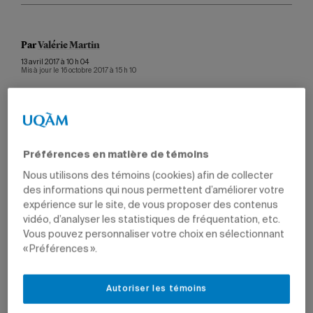
Par
Valérie Martin
13 avril 2017 à 10 h 04
Mis à jour le 16 octobre 2017 à 15 h 10
Série
Tête-à-tête
Préférences en matière de témoins
Rencontre avec des diplômés inspirants, des leaders dans
leur domaine, des innovateurs, des passionnés qui veulent
Nous utilisons des témoins (cookies) afin de collecter
rendre le monde meilleur.​
des informations qui nous permettent d’améliorer votre
expérience sur le site, de vous proposer des contenus
vidéo, d’analyser les statistiques de fréquentation, etc.
Cathy Wong
Vous pouvez personnaliser votre choix en sélectionnant
Photo: Nathalie St-Pierre
« Préférences ».
Malgré sa jeune trentaine, Cathy Wong (LL.B., 08) possède
Autoriser les témoins
une feuille de route impressionnante. Présidente, depuis
2013, du Conseil des Montréalaises, une instance