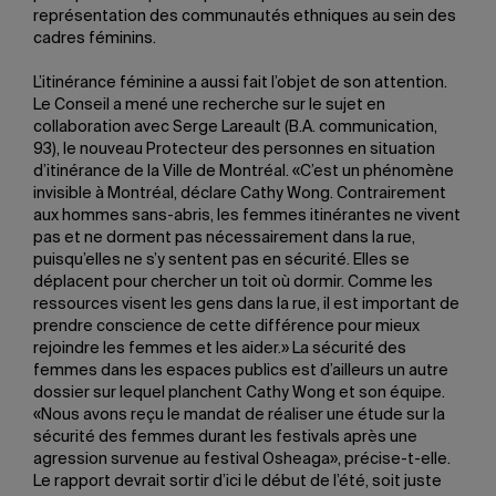
représentation des communautés ethniques au sein des
cadres féminins.
L’itinérance féminine a aussi fait l’objet de son attention.
Le Conseil a mené une recherche sur le sujet en
collaboration avec Serge Lareault (B.A. communication,
93), le nouveau Protecteur des personnes en situation
d’itinérance de la Ville de Montréal. «C’est un phénomène
invisible à Montréal, déclare Cathy Wong. Contrairement
aux hommes sans-abris, les femmes itinérantes ne vivent
pas et ne dorment pas nécessairement dans la rue,
puisqu’elles ne s’y sentent pas en sécurité. Elles se
déplacent pour chercher un toit où dormir. Comme les
ressources visent les gens dans la rue, il est important de
prendre conscience de cette différence pour mieux
rejoindre les femmes et les aider.» La sécurité des
femmes dans les espaces publics est d’ailleurs un autre
dossier sur lequel planchent Cathy Wong et son équipe.
«Nous avons reçu le mandat de réaliser une étude sur la
sécurité des femmes durant les festivals après une
agression survenue au festival Osheaga», précise-t-elle.
Le rapport devrait sortir d’ici le début de l’été, soit juste