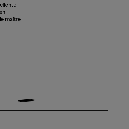
ellente
ien
de maître