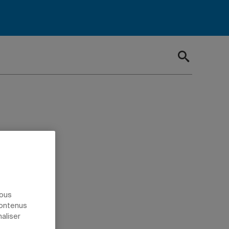
diants
nous
contenus
naliser