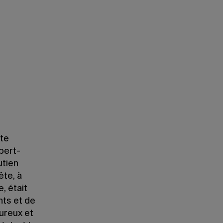
Une fête d'accueil a réuni plus de 350 no
de 90 pays.
Nathalie St-Pierre
ête
ubert-
utien
ête, à
, était
nts et de
ureux et