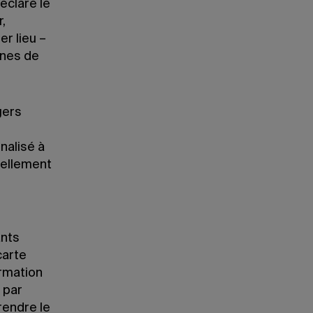
éclaré le
r,
er lieu –
ines de
gers
nalisé à
duellement
ants
carte
ormation
 par
rendre le