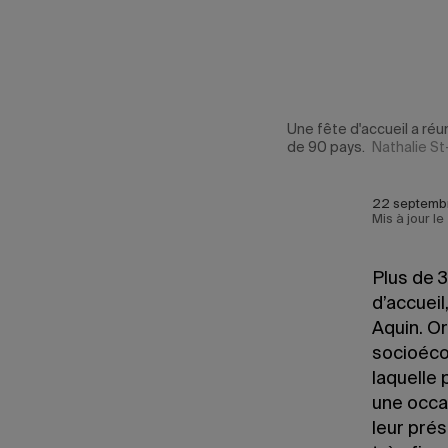
 provenance
Une fête d'accueil a ré
de 90 pays.
Nathalie St
22 septembr
Mis à jour l
Plus de 
d’accueil
Aquin. Or
socioécon
laquelle 
une occa
leur pré