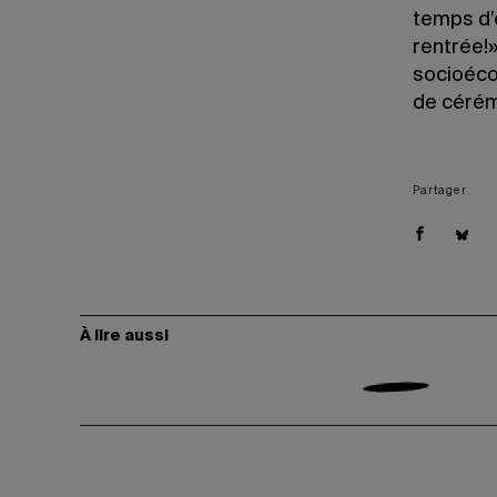
temps d’
rentrée!»
socioéco
de cérém
Partager
À lire aussi