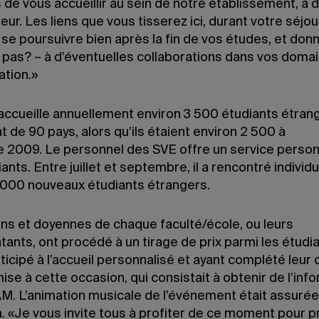
s de vous accueillir au sein de notre établissement, a d
eur. Les liens que vous tisserez ici, durant votre séjou
se poursuivre bien après la fin de vos études, et donn
 pas? – à d’éventuelles collaborations dans vos doma
ation.»
ccueille annuellement environ 3 500 étudiants étran
 de 90 pays, alors qu’ils étaient environ 2 500 à
e 2009. Le personnel des SVE offre un service person
ants. Entre juillet et septembre, il a rencontré indivi
1 000 nouveaux étudiants étrangers.
ns et doyennes de chaque faculté/école, ou leurs
ants, ont procédé à un tirage de prix parmi les étudi
ticipé à l’accueil personnalisé et ayant complété leur 
mise à cette occasion, qui consistait à obtenir de l’inf
AM. L’animation musicale de l’événement était assurée
 «Je vous invite tous à profiter de ce moment pour p