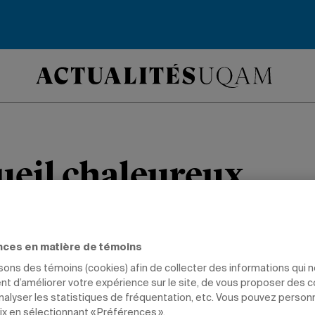
ueil chaleureux
cueil a réuni plus de 350 nouveaux étu
 provenance de 90 pays.
nces en matière de témoins
isons des témoins (cookies) afin de collecter des informations qui 
t d’améliorer votre expérience sur le site, de vous proposer des 
NTS
DIRECTION
analyser les statistiques de fréquentation, etc. Vous pouvez person
ix en sélectionnant « Préférences ».