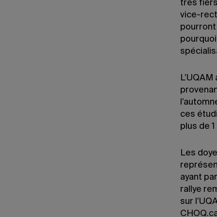
très fier
vice-rect
pourront 
pourquoi
spécialis
L’UQAM a
provenant
l’automn
ces étudi
plus de 
Les doye
représent
ayant par
rallye re
sur l’UQ
CHOQ.ca.