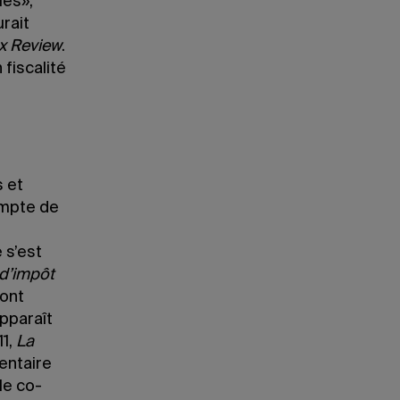
les»,
urait
ax Review
.
fiscalité
s et
ompte de
 s’est
 d’impôt
font
pparaît
11,
La
entaire
le co-