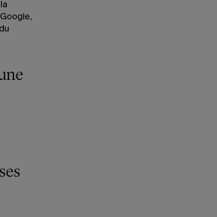
la
 Google,
 du
’une
ses