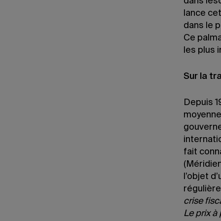
dans les
lance cet
dans le 
Ce palma
les plus 
Sur la t
Depuis 19
moyennes
gouverne
internati
fait conn
(Méridien
l’objet 
régulièr
crise fisc
Le prix à