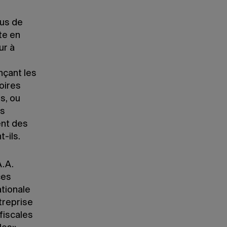
lus de
te en
ur à
nçant les
oires
s, ou
es
ent des
-ils.
A.A.
ces
tionale
treprise
 fiscales