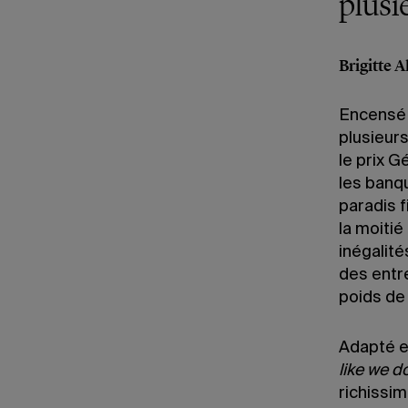
plusi
Brigitte A
Encensé 
plusieurs
le prix 
les banq
paradis 
la moiti
inégalité
des entre
poids de 
Adapté en
like we d
richissim