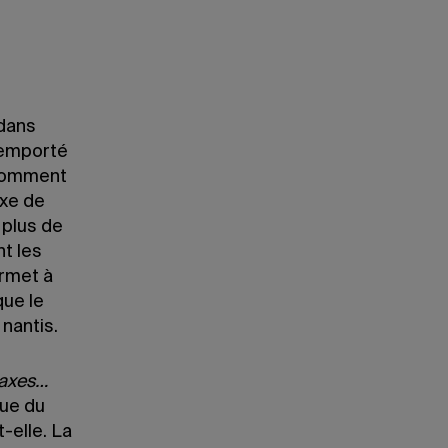
dans
 remporté
 comment
exe de
 plus de
t les
ermet à
que le
nantis.
 taxes…
tue du
-elle. La