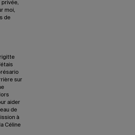
 privée,
ur moi,
es de
igitte
’étais
présario
rière sur
ne
lors
ur aider
reau de
ission à
la Céline