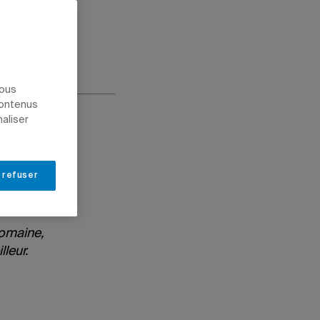
nous
contenus
naliser
 refuser
domaine,
eur.​