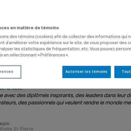
'AFFICHE
GESTION
DIPLÔMÉS
nces en matière de témoins
isons des témoins (cookies) afin de collecter des informations qui 
t d’améliorer votre expérience sur le site, de vous proposer des 
analyser les statistiques de fréquentation, etc. Vous pouvez person
ix en sélectionnant « Préférences ».
de Gauvreau
 2016 à 15 h 11
e 2 juin 2022 à 13 h 34
rences
Autoriser les témoins
Tout
te-à-tête
 avec des diplômés inspirants, des leaders dans leur 
ateurs, des passionnés qui veulent rendre le monde meill
lepin
thalie St-Pierre