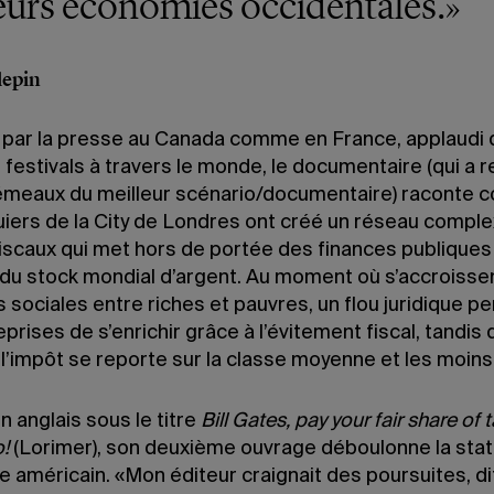
eurs économies occidentales.»
lepin
par la presse au Canada comme en France, applaudi 
 festivals à travers le monde, le documentaire (qui a
Gémeaux du meilleur scénario/documentaire) raconte
uiers de la City de Londres ont créé un réseau compl
fiscaux qui met hors de portée des finances publiques
é du stock mondial d’argent. Au moment où s’accroissen
s sociales entre riches et pauvres, un flou juridique p
prises de s’enrichir grâce à l’évitement fiscal, tandis 
l’impôt se reporte sur la classe moyenne et les moins 
 anglais sous le titre
Bill Gates, pay your fair share of
o!
(Lorimer), son deuxième ouvrage déboulonne la sta
e américain. «Mon éditeur craignait des poursuites, dit