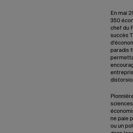
En mai 2
350 écon
chef du F
succès Th
d’économ
paradis 
permetta
encourag
entrepris
distorsio
Pionnière
sciences 
économis
ne paie p
ou un pol