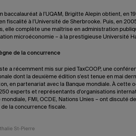
 baccalauréat à l’UQAM, Brigitte Alepin obtient, en 1
en fiscalité à l’Université de Sherbrooke. Puis, en 2005
, elle complète une maîtrise en administration publiq
ation microéconomie – à la prestigieuse Université H
règne de la concurrence
liste a récemment mis sur pied TaxCOOP, une confére
onale dont la deuxième édition s’est tenue en mai derni
on, en partenariat avec la Banque mondiale. À cette o
250 experts et représentants d’organisations interna
 mondiale, FMI, OCDE, Nations Unies – ont discuté de
de la concurrence fiscale.
thalie St-Pierre