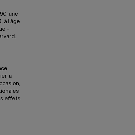
990, une
, à l’âge
ue –
arvard.
nce
er, à
ccasion,
tionales
s effets