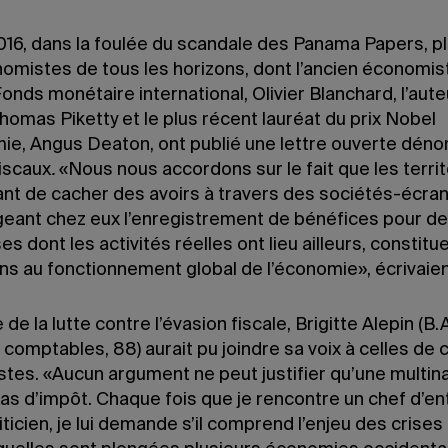
016, dans la foulée du scandale des Panama Papers, p
omistes de tous les horizons, dont l’ancien économis
onds monétaire international, Olivier Blanchard, l’aute
omas Piketty et le plus récent lauréat du prix Nobel
ie, Angus Deaton, ont publié une lettre ouverte déno
fiscaux
.
«Nous nous accordons sur le fait que les territ
nt de cacher des avoirs à travers des sociétés-écran
eant chez eux l’enregistrement de bénéfices pour d
es dont les activités réelles ont lieu ailleurs, constitu
ns au fonctionnement global de l’économie», écrivaient
 de la lutte contre l’évasion fiscale, Brigitte Alepin (B.
comptables, 88) aurait pu joindre sa voix à celles de 
tes. «Aucun argument ne peut justifier qu’une multina
as d’impôt. Chaque fois que je rencontre un chef d’en
iticien, je lui demande s’il comprend l’enjeu des crises