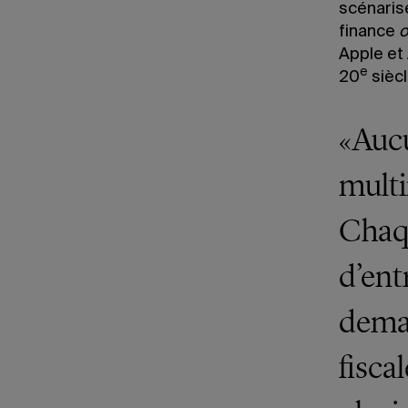
scénarise
finance
o
Apple et
e
20
siècl
«Aucu
multi
Chaqu
d’entr
deman
fisca