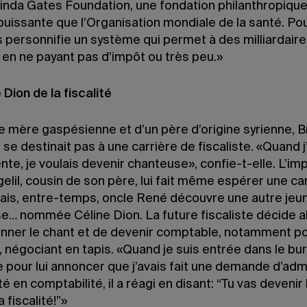
linda Gates Foundation, une fondation philanthropique
puissante que l’Organisation mondiale de la santé. Po
s personnifie un système qui permet à des milliardair
r en ne payant pas d’impôt ou très peu.»
 Dion de la fiscalité
ne mère gaspésienne et d’un père d’origine syrienne, Br
 se destinait pas à une carrière de fiscaliste. «Quand j
te, je voulais devenir chanteuse», confie-t-elle. L’im
lil, cousin de son père, lui fait même espérer une car
ais, entre-temps, oncle René découvre une autre jeu
e… nommée Céline Dion. La future fiscaliste décide a
nner le chant et de devenir comptable, notamment po
 négociant en tapis. «Quand je suis entrée dans le bu
 pour lui annoncer que j’avais fait une demande d’adm
ité en comptabilité, il a réagi en disant: “Tu vas devenir 
 fiscalité!”»