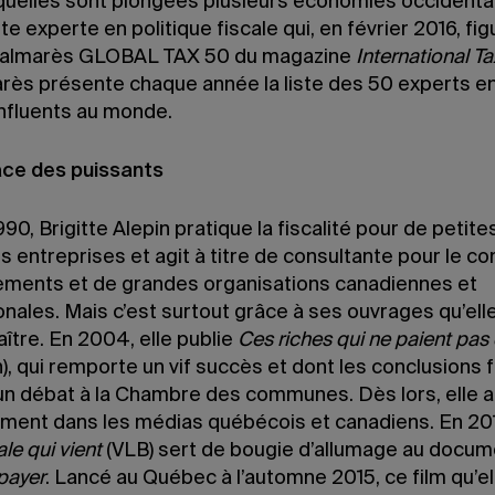
quelles sont plongées plusieurs économies occidenta
te experte en politique fiscale qui, en février 2016, fig
palmarès GLOBAL TAX 50 du magazine
International T
rès présente chaque année la liste des 50 experts en 
influents au monde.
race des puissants
90, Brigitte Alepin pratique la fiscalité pour de petite
 entreprises et agit à titre de consultante pour le c
ments et de grandes organisations canadiennes et
onales. Mais c’est surtout grâce à ses ouvrages qu’elle
aître. En 2004, elle publie
Ces riches qui ne paient pas
), qui remporte un vif succès et dont les conclusions 
d’un débat à la Chambre des communes. Dès lors, elle a
ement dans les médias québécois et canadiens. En 20
ale qui vient
(VLB) sert de bougie d’allumage au docum
 payer
. Lancé au Québec à l’automne 2015, ce film qu’el