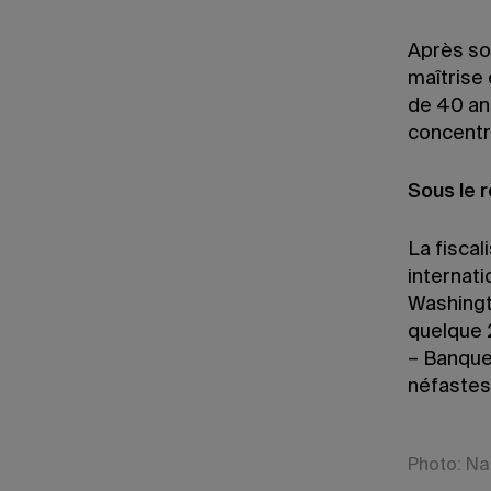
Après son
maîtrise 
de 40 ans
concentr
Sous le 
La fisca
internati
Washingt
quelque 
– Banque
néfastes 
Photo: Na