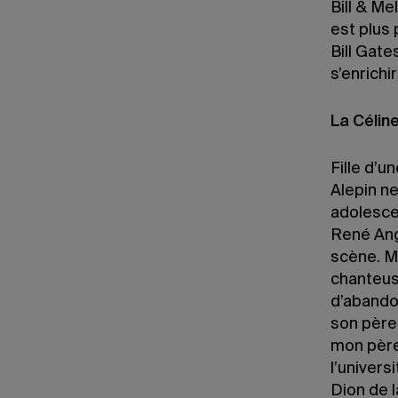
Bill & Me
est plus 
Bill Gate
s’enrichi
La Céline
Fille d’u
Alepin ne
adolescen
René Ange
scène. M
chanteus
d’abando
son père,
mon père
l’univers
Dion de la