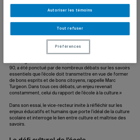
il a fait partie de comités ministériels qui se sont penché
sur la réforme des programmes d’étude et il a été doyen
Autoriser les témoins
de la Faculté des sciences de l’éducation de 1999 à 2009
Tout refuser
Le vice-recteur Marc Turgeon.
Photo: Nathalie St-Pierre
Préférences
«Le processus de réforme des programmes
d’enseignement au Québec, amorcé au milieu des années
90, a été ponctué par de nombreux débats sur les savoirs
essentiels que l’école doit transmettre en vue de former
de bons esprits et de bons citoyens, rappelle Marc
Turgeon. Dans tous ces débats, un enjeu revenait
constamment, celui du rapport de l’école à la culture.»
Dans son essai, le vice-recteur invite à réfléchir sur les
enjeux éducatifs et humains que porte l’idéal de la culture
scolaire et interroge le lien entre culture et maîtrise des
savoirs.