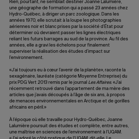
Rien, pourtant, ne semblait destiner Joanne Lalumière,
une géographe de formation qui a passé 23 années chez
Hydro-Québec, à diriger un parc zoologique. Dans les
années 1970, elle scrutait à la loupe les photographies
aériennes noir et blanc prises par la société d’État pour
déterminer où devraient passer les lignes électriques
reliant les futurs barrages au sud de la province. Au fil des
années, elle a gravi les échelons pour finalement
superviser la réalisation des études d’impact sur
l’environnement.
«J’ai toujours eu à cœur l’avenir de la planète», raconte la
sexagénaire, lauréate (catégorie Moyenne Entreprise) du
prix PDG Vert 2013 remis par le journal
Les Affaires
. «J’ai
récemment retrouvé dans l’appartement de ma mère des
articles que j’avais découpés à l’âge de six ans, à propos
de menaces environnementales en Arctique et de gorilles
africains en péril.»
À l’époque où elle travaille pour Hydro-Québec, Joanne
Lalumière poursuit des études et complète, entre autres,
une maîtrise en sciences de l’environnement à l’UQAM.
«J’ai adoré le côté pratique de l’UQAM, dit-elle. Le