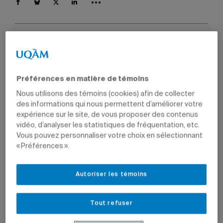
Par
Dominique Forget
15 novembre 2013 à 11 h 11
Mis à jour le 16 octobre 2017 à 16 h 10
Préférences en matière de témoins
Nous utilisons des témoins (cookies) afin de collecter
des informations qui nous permettent d’améliorer votre
Série
Tête-à-tête
expérience sur le site, de vous proposer des contenus
vidéo, d’analyser les statistiques de fréquentation, etc.
Rencontre avec des diplômés inspirants, des leaders dans
Vous pouvez personnaliser votre choix en sélectionnant
leur domaine, des innovateurs, des passionnés qui veulent
« Préférences ».
rendre le monde meilleur.​
Autoriser les témoins
Joanne Lalumière.
Photo: Nathalie St-Pierre.
Tout refuser
Au volant de sa voiturette électrique, Joanne Lalumière