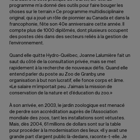
programme m’a donné des outils pour faire bouger les
choses sur le terrain.» Ce programme multidisciplinaire
original, qui a joué un rôle de pionnier au Canada et dans la
francophonie, fête son 40e anniversaire cette année. Il
compte plus de 1000 diplômés, dont plusieurs occupent
des postes clés dans des secteurs reliés à la gestion de
l’environnement.
Quand elle quitte Hydro-Québec, Joanne Lalumière fait un
saut du côté de la consultation privée, mais se met
rapidement à la recherche de nouveaux défis. Quand elle
entend parler du poste au Zoo de Granby, une
organisation à but non lucratif, elle fonce corps et âme.
«Le salaire m’importait peu. J’aimais la mission de
conservation de la nature et d’éducation du zoo.»
À son arrivée, en 2003, le jardin zoologique est menacé
de perdre son accréditation auprès de l’Association
mondiale des zoos, tant les installations sont vétustes.
Mais, dès 2004, 61 millions de dollars sont sur la table
pour procéder à la modernisation des lieux. «Il y avait une
grande part d’argent public là-dedans, raconte-t-elle. Je