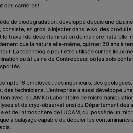
t des carrières!
édé de biodégradation, développé depuis une dizaine
 consiste, en gros, à injecter dans le sol des produit
t le travail de décon­tamination de manière naturelle, 
ide­ment que la nature elle-même, qui met 60 ans à re
 neuf. La technologie peut être utilisée sur les lieux 
ination ou à l’usine de Contre­coeur, où les sols cont
nsportés.
compte 18 employés : des ingénieurs, des géologues,
, des techniciens. L’entreprise a aussi développé une
ation avec le LAMIC (Laboratoire de micromanipulatio
lyses et de cryo-observations) du Département des 
rre et de l’atmosphère de l’UQAM, qui possède un mi
ique à balayage capable de déceler les contaminants a
sols.