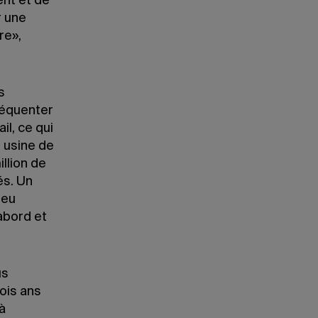
ent et de
r une
re»,
s
fréquenter
il, ce qui
n usine de
llion de
és. Un
peu
abord et
us
rois ans
à