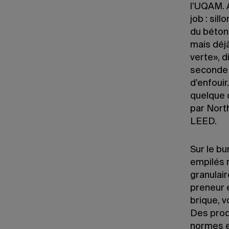
l’UQAM. 
job : sil
du béton.
mais déjà
verte», d
seconde 
d’enfouir.
quelque 
par North
LEED.
Sur le b
empilés r
granulair
preneur e
brique, v
Des prod
normes e