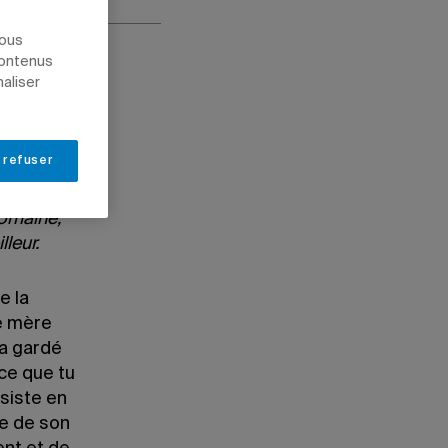
nous
contenus
naliser
 refuser
domaine,
eur.​
e la
de mère
 a gardé
rce que tu
nsiste en
re de son