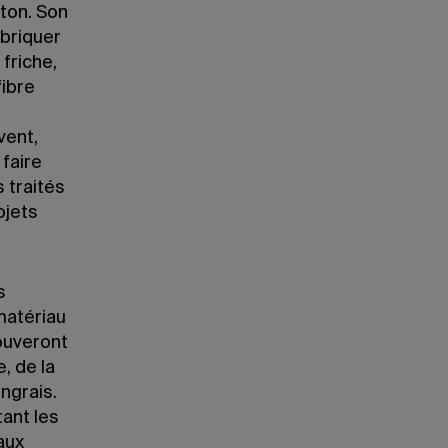
ton. Son
abriquer
friche,
fibre
vent,
 faire
 traités
ojets
s
matériau
rouveront
, de la
engrais.
ant les
aux