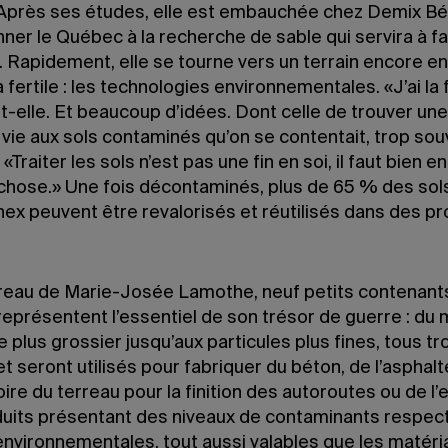
Après ses études, elle est embauchée chez Demix Bé
lonner le Québec à la recherche de sable qui servira à f
 Rapidement, elle se tourne vers un terrain encore en 
 fertile : les technolo­gies environnementales. «J’ai la 
it-elle. Et beaucoup d’idées. Dont celle de trouver une
vie aux sols contaminés qu’on se contentait, trop sou
 «Traiter les sols n’est pas une fin en soi, il faut bien en
chose.» Une fois décontaminés, plus de 65 % des sols
ex peuvent être revalorisés et réutilisés dans des pr
ureau de Marie-Josée Lamothe, neuf petits contenant
eprésentent l’essentiel de son trésor de guerre : du 
e plus grossier jusqu’aux particules plus fines, tous t
t seront utilisés pour fabriquer du béton, de l’asphalte
oire du terreau pour la finition des autoroutes ou de l’
uits présentant des niveaux de contaminants respect
nvironnemen­tales, tout aussi valables que les matéri