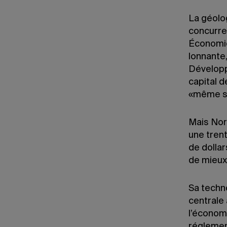
La géolog
concurren
Économie
lonnante,
Développ
capital d
«même si
Mais Nort
une trent
de dollar
de mieux 
Sa techn
centrale 
l’économi
réglement