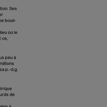
tion. Ses
er
e bouil­
ieu où le
t ce,
ous peu à
millions
a p.-d.g.
érique
ourds de
ains à