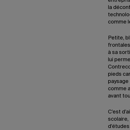
entrepri
la décon
technolog
comme le
Petite, 
frontales
à sa sort
lui perme
Contreco
pieds ca
paysage 
comme au 
avant to
C’est d’a
scolaire,
d’études 