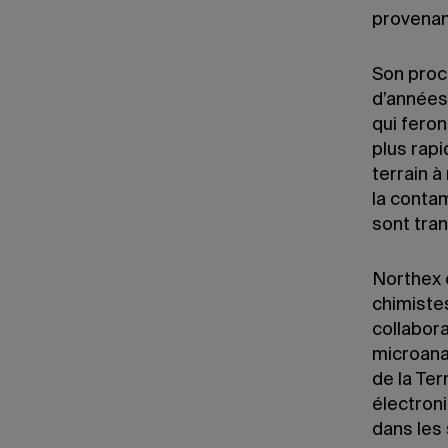
provenan
Son proc
d’années,
qui feron
plus rap
terrain à
la contam
sont tra
Northex 
chimistes
collabor
microana
de la Te
électron
dans les 