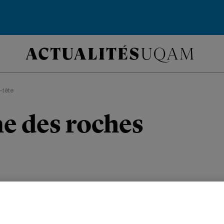
-tête
e des roches
ONNEMENT
TÊTES D'AFFICHE
SCIENCES
DIPLÔMÉS