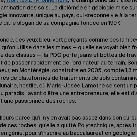
se,
Northex Environ­nement
, la championne du traitem
ta­mination des sols. La diplômée en géologie mise su
ie innovante, unique au pays, qui «redonne vie à la ter
 dit le slogan de sa compagnie fondée en 1997.
blonde, des yeux bleu-vert perçants comme ces lampe
 qu’on utilise dans les mines — qu’elle se voyait bien 
ie des classes —, la PDG porte jeans et bottes de trava
t de passer rapidement de l’ordinateur au terrain. So
eur, en Montérégie, construite en 2005, compte 1,3 mi
rrés de plateformes de traitements de sols contamin
lunaire, hostile, où Marie-Josée Lamothe se sent un 
paradis : avant d’être une entrepreneure, elle est d’
ut une passionnée des roches.
illeurs parce qu’il n’y en avait pas assez dans son curs
 de ces roches, qu’elle a quitté Polytechnique, après t
en génie, pour s’inscrire au baccalauréat en géologie 