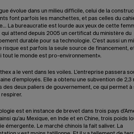
ue évolue dans un milieu difficile, celui de la construc
ts font parfois les manchettes, et pas celles du cahi
… La bureaucratie est lourde aux yeux de cette femm
 qui attend depuis 2005 un certificat du minis­tère du
ement durable pour sa technologie. C’est aussi un mil
e risque est parfois la seule source de financement, e
 tout le monde est pro-environnement».
hex a le vent dans les voiles. L’entreprise passera s
aine d’employés. Elle a obtenu une subvention de 2,3 
s des deux paliers de gouvernement, ce qui permet à s
respirer.
ologie est en instance de brevet dans trois pays d’Am
ainsi qu’au Mexique, en Inde et en Chine, trois poids l
e émergente. Le marché chinois la fait saliver. La
ation y est moins tatillonne. Et il y a tellement de terr