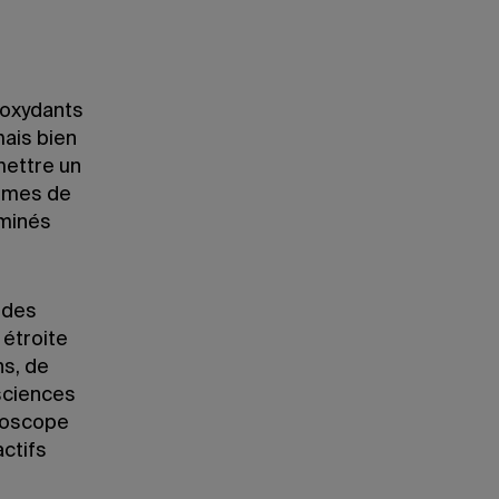
s oxydants
mais bien
mettre un
mêmes de
aminés
 des
 étroite
ns, de
sciences
croscope
ctifs