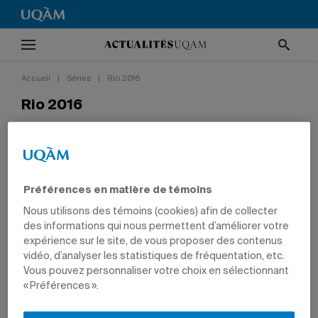
Accueil
|
Séries
|
Rio 2016
Rio 2016
Les Jeux olympiques se dérouleront du 5 au 21 août
prochain à Rio de Janeiro, au Brésil, tandis que les
Jeux paralympiques auront lieu du 7 au 18
septembre.
Préférences en matière de témoins
Nous utilisons des témoins (cookies) afin de collecter
des informations qui nous permettent d’améliorer votre
expérience sur le site, de vous proposer des contenus
vidéo, d’analyser les statistiques de fréquentation, etc.
Vous pouvez personnaliser votre choix en sélectionnant
« Préférences ».
9 août 2016
12 juillet 2016
Frôler le bronze
Savourer chaque instant
Le judoka Antoine Bouchard échappe
Benoit Huot, l’un des plus grands