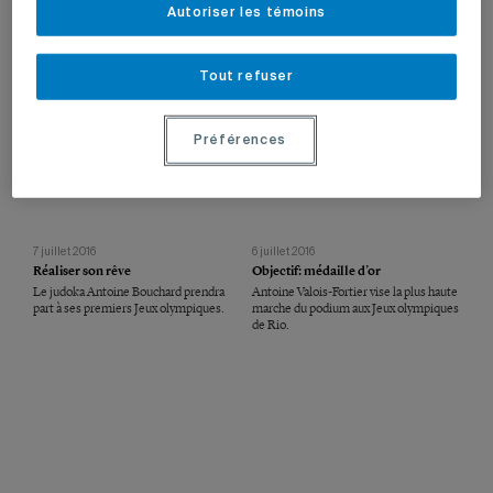
de peu la troisième place dans la
médaillés de l’histoire du Canada,
Autoriser les témoins
catégorie des 66 kg à Rio.
aborde les Jeux de Rio avec
enthousiasme.
Tout refuser
Préférences
7 juillet 2016
6 juillet 2016
Réaliser son rêve
Objectif: médaille d’or
Le judoka Antoine Bouchard prendra
Antoine Valois-Fortier vise la plus haute
part à ses premiers Jeux olympiques.
marche du podium aux Jeux olympiques
de Rio.