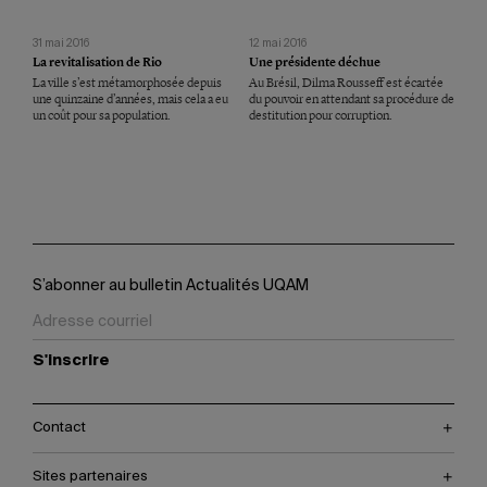
31 mai 2016
12 mai 2016
La revitalisation de Rio
Une présidente déchue
La ville s’est métamorphosée depuis
Au Brésil, Dilma Rousseff est écartée
une quinzaine d’années, mais cela a eu
du pouvoir en attendant sa procédure de
un coût pour sa population.
destitution pour corruption.
S’abonner au bulletin Actualités UQAM
S'inscrire
Contact
Sites partenaires