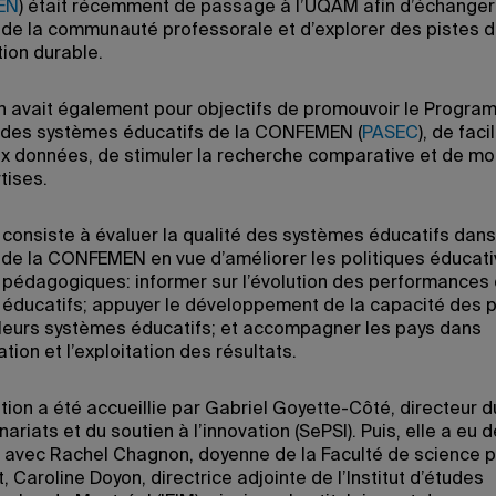
EN
) était récemment de passage à l’UQAM afin d’échanger
e la communauté professorale et d’explorer des pistes 
tion durable.
n avait également pour objectifs de promouvoir le Progr
 des systèmes éducatifs de la CONFEMEN (
PASEC
), de facil
ux données, de stimuler la recherche comparative et de mob
tises.
consiste à évaluer la qualité des systèmes éducatifs dans
e la CONFEMEN en vue d’améliorer les politiques éducativ
 pédagogiques: informer sur l’évolution des performances
éducatifs; appuyer le développement de la capacité des 
 leurs systèmes éducatifs; et accompagner les pays dans
ation et l’exploitation des résultats.
tion a été accueillie par Gabriel Goyette-Côté, directeur d
ariats et du soutien à l’innovation (SePSI). Puis, elle a eu 
avec Rachel Chagnon, doyenne de la Faculté de science p
t, Caroline Doyon, directrice adjointe de l’Institut d’études