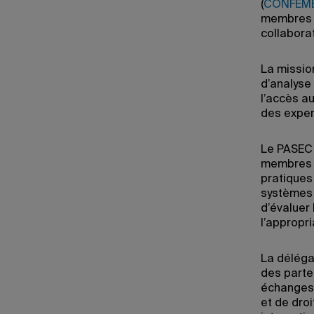
(
CONFEM
membres d
collabora
La missio
d’analyse
l’accès a
des exper
Le PASEC 
membres d
pratiques
systèmes 
d’évaluer
l’appropri
La déléga
des parten
échanges 
et de droi