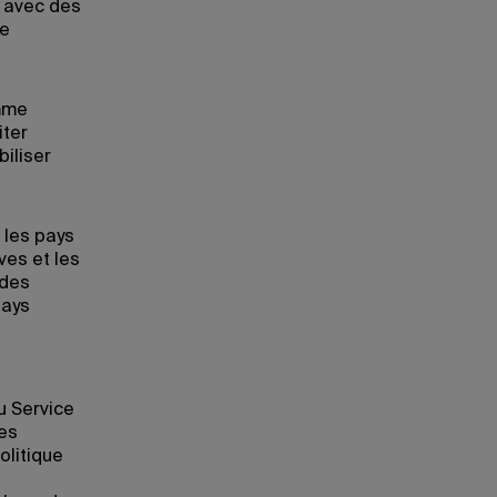
 avec des
de
amme
iter
iliser
 les pays
es et les
 des
pays
u Service
des
olitique