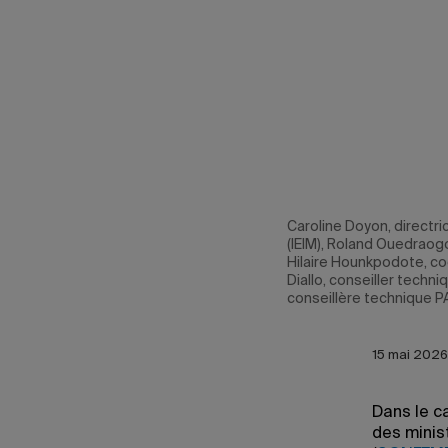
u Service des
Caroline Doyon, directri
 Marwa Dehbal,
(IEIM), Roland Ouedraog
Hilaire Hounkpodote, 
Diallo, conseiller techn
conseillère technique 
15 mai 2026
Dans le c
des minis