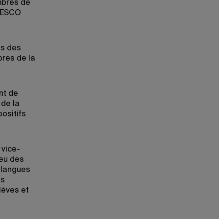
embres de
UNESCO
ns des
res de la
nt de
 de la
ositifs
 vice-
 eu des
 langues
is
élèves et