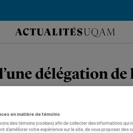
d’une délégation de 
EMEN
n de la Conférence des ministres de 
nces en matière de témoins
gouvernements de la francophonie a e
isons des témoins (cookies) afin de collecter des informations qui 
t d’améliorer votre expérience sur le site, de vous proposer des 