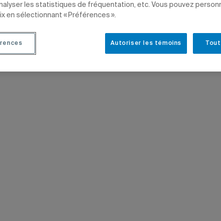
c plusieurs chercheuses et chercheurs
analyser les statistiques de fréquentation, etc. Vous pouvez person
ix en sélectionnant « Préférences ».
ATIONAL
ÉDUCATION
POLITIQUE ET DROIT
PROFESSEURS
CADRES
rences
Autoriser les témoins
Tout