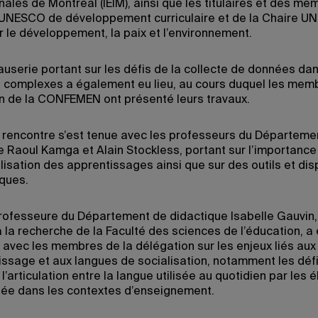
nales de Montréal (IEIM), ainsi que les titulaires et des m
 UNESCO de développement curriculaire et de la Chaire 
r le développement, la paix et l’environnement.
auserie portant sur les défis de la collecte de données da
 complexes a également eu lieu, au cours duquel les memb
n de la CONFEMEN ont présenté leurs travaux.
 rencontre s’est tenue avec les professeurs du Départeme
e Raoul Kamga et Alain Stockless, portant sur l’importance
isation des apprentissages ainsi que sur des outils et disp
ques.
 professeure du Département de didactique Isabelle Gauvin,
 la recherche de la Faculté des sciences de l’éducation, a
avec les membres de la délégation sur les enjeux liés aux
issage et aux langues de socialisation, notamment les déf
l’articulation entre la langue utilisée au quotidien par les 
lisée dans les contextes d’enseignement.