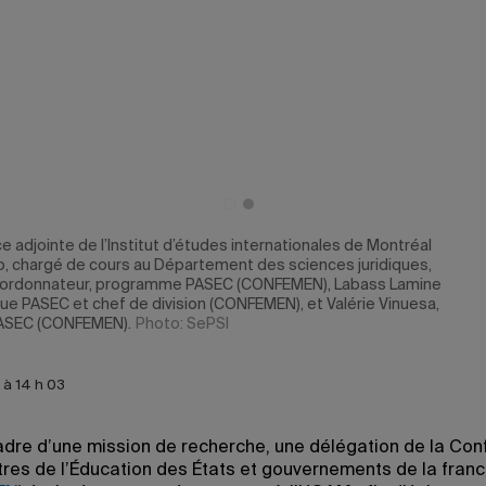
ce adjointe de l’Institut d’études internationales de Montréal
o, chargé de cours au Département des sciences juridiques,
coordonnateur, programme PASEC (CONFEMEN), Labass Lamine
ique PASEC et chef de division (CONFEMEN), et Valérie Vinuesa,
PASEC (CONFEMEN).
Photo: SePSI
 à 14 h 03
adre d’une mission de recherche, une délégation de la Co
tres de l’Éducation des États et gouvernements de la fran