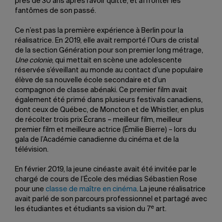
près de 30 ans après l’avoir quitté, et affronter les
fantômes de son passé.
Ce n’est pas la première expérience à Berlin pour la
réalisatrice. En 2019, elle avait remporté l’Ours de cristal
de la section Génération pour son premier long métrage,
Une colonie
, qui mettait en scène une adolescente
réservée s’éveillant au monde au contact d’une populaire
élève de sa nouvelle école secondaire et d’un
compagnon de classe abénaki. Ce premier film avait
également été primé dans plusieurs festivals canadiens,
dont ceux de Québec, de Moncton et de Whistler, en plus
de récolter trois prix Écrans – meilleur film, meilleur
premier film et meilleure actrice (Émilie Bierre) – lors du
gala de l’Académie canadienne du cinéma et de la
télévision.
En février 2019, la jeune cinéaste avait été invitée par le
chargé de cours de l’École des médias Sébastien Rose
pour une
classe de maître en cinéma
. La jeune réalisatrice
avait parlé de son parcours professionnel et partagé avec
e
les étudiantes et étudiants sa vision du 7
art.