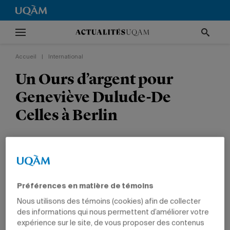
Accueil
|
International
Un Ours d’argent pour
Geneviève Dulude-De
Celles à Berlin
La diplômée obtient le prix du Meilleur scénario
pour
.
Nina Roza
INTERNATIONAL
CULTURE
TÊTES D'AFFICHE
Préférences en matière de témoins
PRIX ET DISTINCTIONS
COMMUNICATION
DIPLÔMÉS
Nous utilisons des témoins (cookies) afin de collecter
des informations qui nous permettent d’améliorer votre
expérience sur le site, de vous proposer des contenus