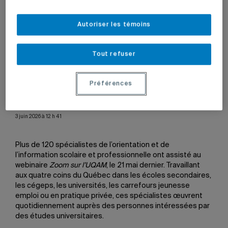
Autoriser les témoins
Tout refuser
Le professeur du Département de science politique
Frédérick Gagnon et les étudiantes Élodie Dupont-Nardini
et Salomé Leperlier ont discuté des particularités du
Préférences
baccalauréat en science politique.
3 juin 2026 à 12 h 41
Plus de 120 spécialistes de l’orientation et de
l’information scolaire et professionnelle ont assisté au
webinaire
Zoom sur l’UQAM
, le 21 mai dernier. Travaillant
aux quatre coins du Québec dans les écoles secondaires,
les cégeps, les universités, les carrefours jeunesse
emploi ou en pratique privée, ces spécialistes œuvrent
quotidiennement auprès des personnes intéressées par
des études universitaires.