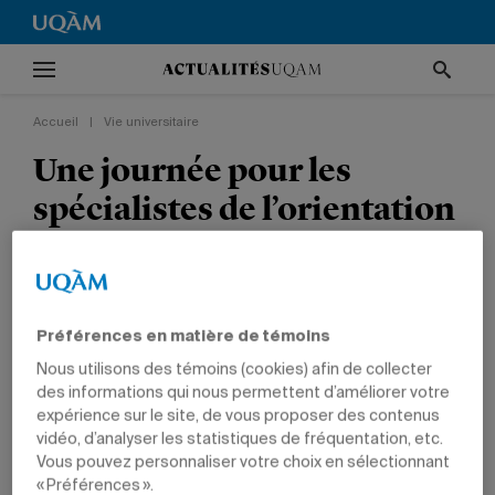
Accueil
|
Vie universitaire
Une journée pour les
spécialistes de l’orientation
scolaire
Zoom sur l’UQAM
Le webinaire
contribue à faire
rayonner les programmes d’études de
Préférences en matière de témoins
l’Université.
Nous utilisons des témoins (cookies) afin de collecter
des informations qui nous permettent d’améliorer votre
expérience sur le site, de vous proposer des contenus
VIE UNIVERSITAIRE
ÉTUDIANTS
PROFESSEURS
vidéo, d’analyser les statistiques de fréquentation, etc.
Vous pouvez personnaliser votre choix en sélectionnant
« Préférences ».