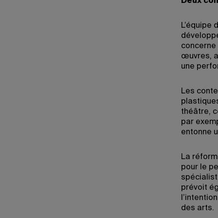
Deux
com
L’équipe 
développe
concerne l
œuvres, a
une perfo
Les conte
plastiques
théâtre, c
par exemp
entonne un
La réform
pour le p
spécialist
prévoit é
l’intentio
des arts.