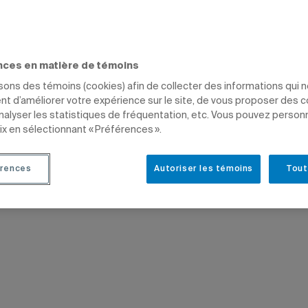
ENSEIGNEMENT
ARTS
PROFESSEURS
nces en matière de témoins
isons des témoins (cookies) afin de collecter des informations qui 
t d’améliorer votre expérience sur le site, de vous proposer des 
analyser les statistiques de fréquentation, etc. Vous pouvez person
ix en sélectionnant « Préférences ».
rences
Autoriser les témoins
Tout