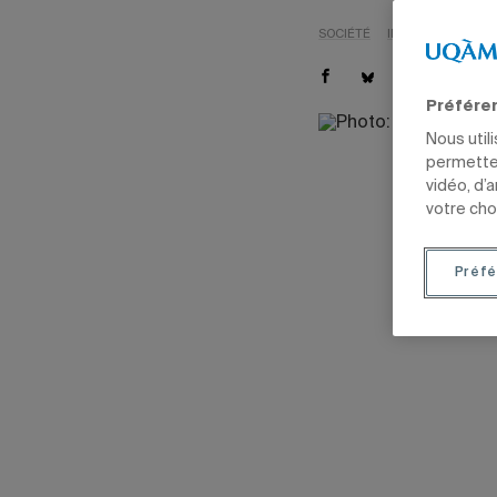
SOCIÉTÉ
INTERNATIONAL
Préfére
Nous util
permetten
vidéo, d’
votre cho
Préfé