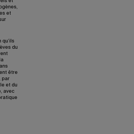
els et
dogènes,
ues et
sur
 qu’ils
lèves du
vent
la
dans
ent être
, par
le et du
e, avec
pratique