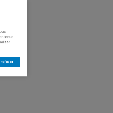
nous
contenus
naliser
 refuser