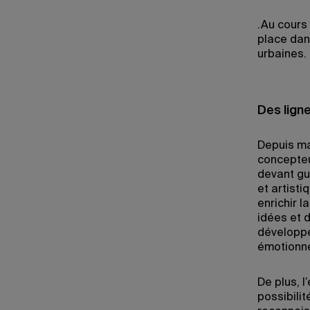
.Au cours
place dans
urbaines.
Des lign
Depuis ma
concepteu
devant gu
et artisti
enrichir l
idées et d
développe
émotionne
De plus, l
possibilit