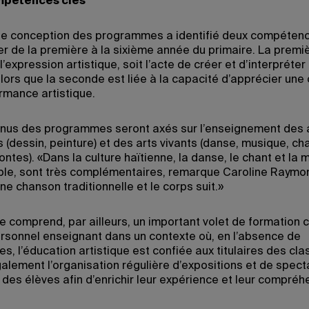
pétences clés
de conception des programmes a identifié deux compétenc
r de la première à la sixième année du primaire. La premi
’expression artistique, soit l’acte de créer et d’interpréter
lors que la seconde est liée à la capacité d’apprécier une
rmance artistique.
nus des programmes seront axés sur l’enseignement des 
 (dessin, peinture) et des arts vivants (danse, musique, ch
ontes). «Dans la culture haïtienne, la danse, le chant et la 
le, sont très complémentaires, remarque Caroline Raymo
e chanson traditionnelle et le corps suit.»
e comprend, par ailleurs, un important volet de formation 
ersonnel enseignant dans un contexte où, en l’absence de
es, l’éducation artistique est confiée aux titulaires des cl
galement l’organisation régulière d’expositions et de spect
n des élèves afin d’enrichir leur expérience et leur compré