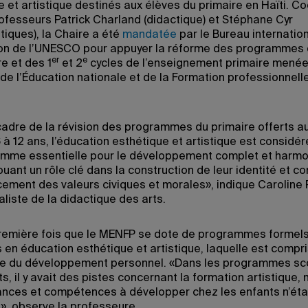
 et artistique destinés aux élèves du primaire en Haïti. Co
rofesseurs Patrick Charland (didactique) et Stéphane Cyr
iques), la Chaire a été
mandatée
par le Bureau internatio
on de l’UNESCO pour appuyer la réforme des programmes
er
e
e et des 1
et 2
cycles de l’enseignement primaire menée
de l’Éducation nationale et de la Formation professionnelle
cadre de la révision des programmes du primaire offerts a
à 12 ans, l’éducation esthétique et artistique est considér
me essentielle pour le développement complet et harmo
ouant un rôle clé dans la construction de leur identité et co
cement des valeurs civiques et morales», indique Caroline
liste de la didactique des arts.
première fois que le MENFP se dote de programmes formels
s en éducation esthétique et artistique, laquelle est compr
e du développement personnel. «Dans les programmes sc
, il y avait des pistes concernant la formation artistique, 
nces et compétences à développer chez les enfants n’éta
», observe la professeure.