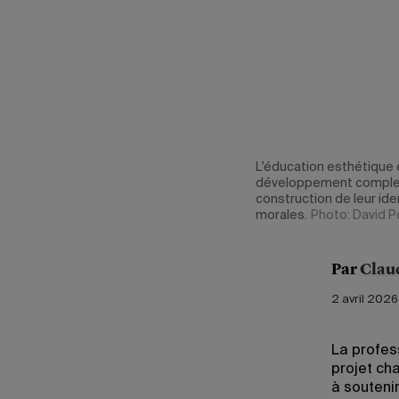
L'éducation esthétique 
développement complet e
construction de leur ide
morales.
Photo: David P
Par
Clau
2 avril 2026 
La profes
projet ch
à souteni