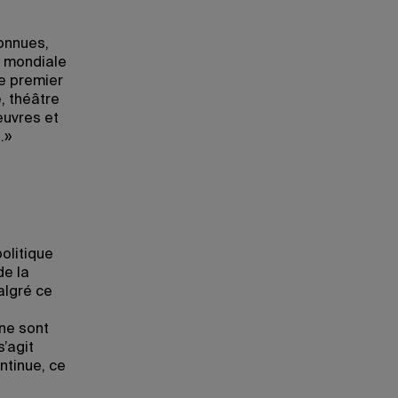
connues,
e mondiale
Le premier
, théâtre
œuvres et
.»
politique
de la
algré ce
ne sont
s’agit
ntinue, ce