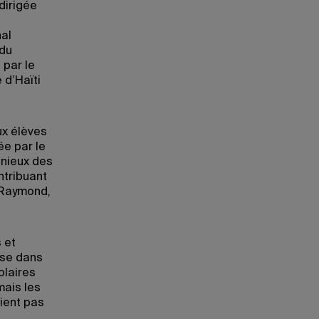
dirigée
nal
 du
 par le
 d’Haïti
ux élèves
ée par le
nieux des
ntribuant
 Raymond,
 et
ise dans
olaires
mais les
ient pas