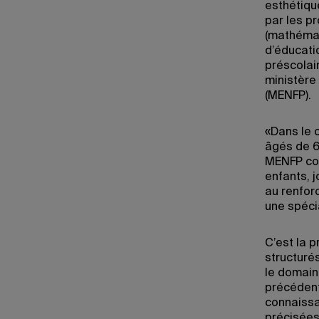
esthétique
par les p
(mathémat
d’éducati
préscolair
ministère 
(MENFP).
«Dans le 
âgés de 6 
MENFP com
enfants, j
au renfor
une spécia
C’est la 
structuré
le domain
précédents
connaissa
précisées