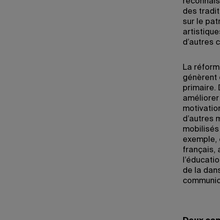
reconnais
des tradit
sur le pat
artistique
d’autres 
La réforme
génèrent 
primaire.
améliorer
motivatio
d’autres 
mobilisés
exemple, 
français, 
l’éducati
de la dans
communica