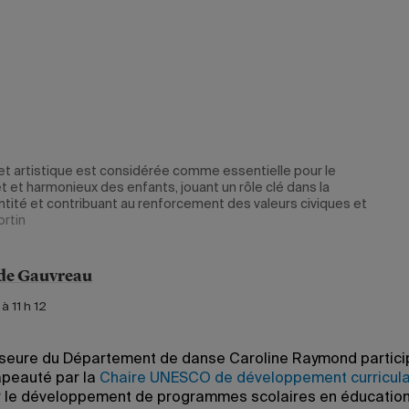
et artistique est considérée comme essentielle pour le
t harmonieux des enfants, jouant un rôle clé dans la
ntité et contribuant au renforcement des valeurs civiques et
ortin
de Gauvreau
à 11 h 12
seure du Département de danse Caroline Raymond partici
apeauté par la
Chaire UNESCO de développement curricula
r le développement de programmes scolaires en éducatio