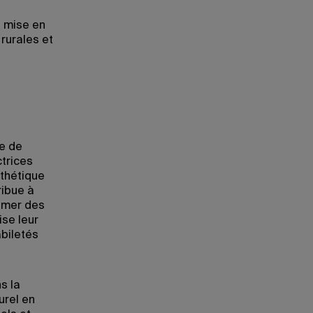
a mise en
 rurales et
ne de
ctrices
sthétique
ribue à
rimer des
ise leur
abiletés
s la
urel en