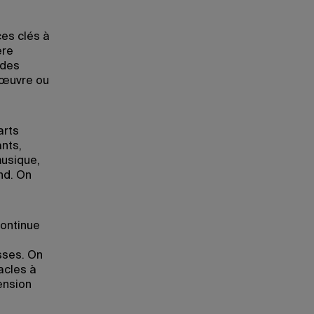
es clés à
ère
 des
 œuvre ou
arts
ants,
musique,
nd. On
continue
asses. On
acles à
hension