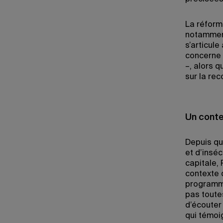
La réform
notamment
s’articul
concerne 
–, alors 
sur la rec
Un conte
Depuis que
et d’insé
capitale,
contexte d
programme
pas toutes
d’écouter
qui témoig