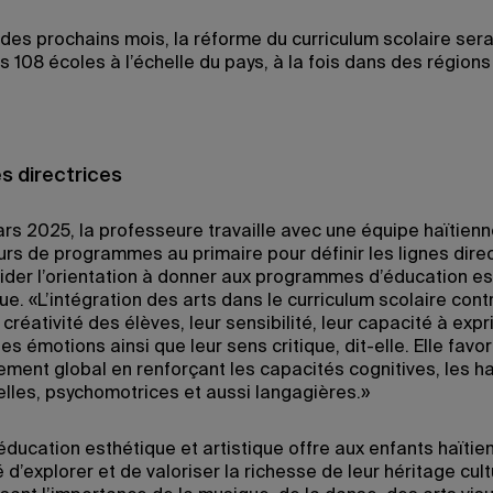
 des prochains mois, la réforme du curriculum scolaire ser
 108 écoles à l’échelle du pays, à la fois dans des régions
es directrices
rs 2025, la professeure travaille avec une équipe haïtien
rs de programmes au primaire pour définir les lignes dire
ider l’orientation à donner aux programmes d’éducation e
que. «L’intégration des arts dans le curriculum scolaire cont
a créativité des élèves, leur sensibilité, leur capacité à exp
es émotions ainsi que leur sens critique, dit-elle. Elle favor
ment global en renforçant les capacités cognitives, les h
lles, psychomotrices et aussi langagières.»
’éducation esthétique et artistique offre aux enfants haïtien
é d’explorer et de valoriser la richesse de leur héritage cult