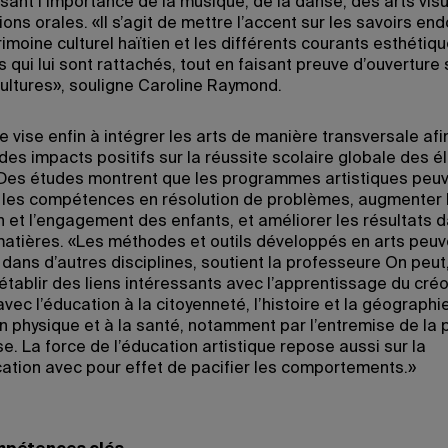
sant l’importance de la musique, de la danse, des arts visu
ions orales. «Il s’agit de mettre l’accent sur les savoirs en
rimoine culturel haïtien et les différents courants esthétiq
s qui lui sont rattachés, tout en faisant preuve d’ouverture 
cultures», souligne Caroline Raymond.
 vise enfin à intégrer les arts de manière transversale afin
des impacts positifs sur la réussite scolaire globale des é
 Des études montrent que les programmes artistiques peu
 les compétences en résolution de problèmes, augmenter 
n et l’engagement des enfants, et améliorer les résultats 
matières. «Les méthodes et outils développés en arts peuv
 dans d’autres disciplines, soutient la professeure On peut
établir des liens intéressants avec l’apprentissage du créo
avec l’éducation à la citoyenneté, l’histoire et la géographi
on physique et à la santé, notamment par l’entremise de la 
e. La force de l’éducation artistique repose aussi sur la
tion avec pour effet de pacifier les comportements.»