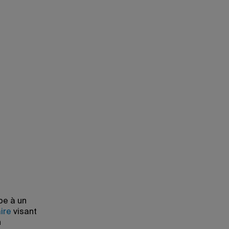
pe à un
ire
visant
n