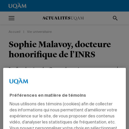
Accueil
|
Vie universitaire
Sophie Malavoy, docteure
honorifique de l’INRS
La fondatrice du Cœur des sciences a consacré
sa carrière à rendre la science accessible, vivante
et inspirante.
Préférences en matière de témoins
VIE UNIVERSITAIRE
TÊTES D'AFFICHE
PRIX ET DISTINCTIONS
Nous utilisons des témoins (cookies) afin de collecter
EMPLOYÉS
des informations qui nous permettent d’améliorer votre
expérience sur le site, de vous proposer des contenus
vidéo, d’analyser les statistiques de fréquentation, etc.
Vous pouvez personnaliser votre choix en sélectionnant