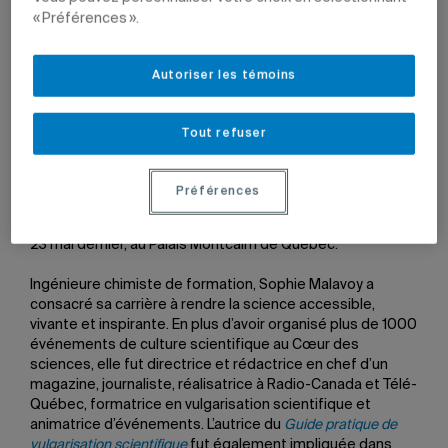
« Préférences ».
Sophie Malavoy.
Photo: Courtoisie
Autoriser les témoins
27 mai 2026 à 13 h 23
Tout refuser
Sophie Malavoy, fondatrice du Cœur des sciences de
l’UQAM, qu’elle a dirigé durant 16 ans, de 2005 à 2021, a
obtenu un doctorat honorifique de l’Institut national de la
Préférences
recherche scientifique (INRS). Cette distinction lui a été
remise à l’occasion de la collation des grades de l’INRS, le
23 mai dernier, au Palais Montcalm de Québec.
Ingénieure chimiste de formation, Sophie Malavoy a
consacré sa carrière à rendre la science accessible,
vivante et inspirante. En plus d’avoir organisé plus de 1000
événements de culture scientifique au Cœur des
sciences, elle fut directrice et rédactrice en chef d’un
magazine, journaliste, réalisatrice à Radio-Canada et Télé-
Québec, formatrice en vulgarisation scientifique et
animatrice d’événements. L’autrice du
Guide pratique de
vulgarisation scientifique
fut également impliquée dans