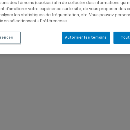
isons des témoins (cookies) afin de collecter des informations qui 
t d’améliorer votre expérience sur le site, de vous proposer des 
ammes d'études
analyser les statistiques de fréquentation, etc. Vous pouvez person
ix en sélectionnant « Préférences ».
NEMENT
GESTION
PROFESSEURS
rences
Autoriser les témoins
Tout