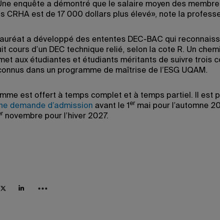
«Une enquête a démontré que le salaire moyen des membre
es CRHA est de 17 000 dollars plus élevé», note la profess
auréat a développé des ententes DEC-BAC qui reconnaiss
uit cours d’un DEC technique relié, selon la cote R. Un che
et aux étudiantes et étudiants méritants de suivre trois c
connus dans un programme de maîtrise de l’ESG UQAM.
mme est offert à temps complet et à temps partiel. Il est 
er
une demande d’admission
avant le 1
mai pour l’automne 2
er
novembre pour l’hiver 2027.