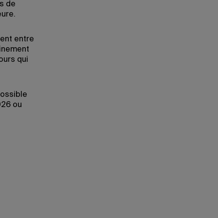
s de
eure.
ent entre
minement
ours qui
possible
026 ou