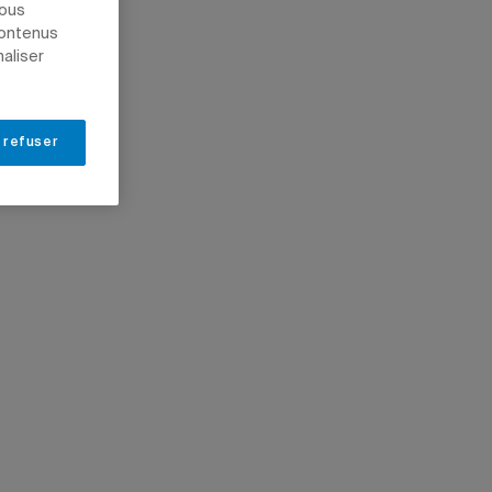
nous
contenus
naliser
 refuser