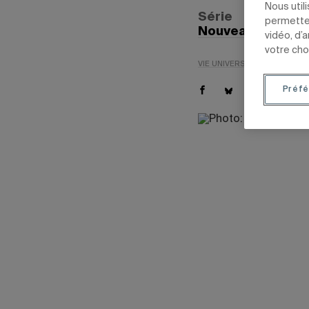
Nous util
Série
permetten
Nouveaux progr
vidéo, d’
votre cho
VIE UNIVERSITAIRE
ENSEIG
Préfé