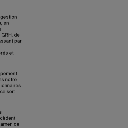
 gestion
, en
s
n GRH, de
passant par
érés et
oppement
ns notre
tionnaires
ce soit
s
ccèdent
examen de