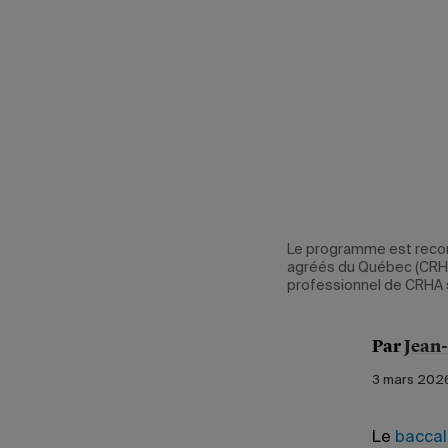
Le programme est recon
agréés du Québec (CRHA
professionnel de CRHA s
Par
Jean
3 mars 2026
Le
baccal