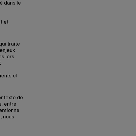
é dans le
t et
ui traite
 enjeux
s lors
t
ients et
contexte de
s, entre
mentionne
s, nous