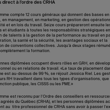
 direct à l’ordre des CRHA
mme compte 12 cours généraux qui donnent des bases en
e, en management, en marketing, en gestion des opérations
té et en lois du travail. Seize cours prépareront ensuite le
s et étudiants à toutes les responsabilités stratégiques e
on de talents à la gestion de la performance au travail en 
ation, la santé et la sécurité, les avantages sociaux et la
on de conventions collectives. Jusqu’à deux stages rémun
complètement la formation.
nnes diplômées occupent divers rôles en GRH, en dével
ionnel ou en relations de travail. «Le taux de placement da
 est au-dessus de 99 %, se réjouit Jessica Riel. Les ges
urs RH travaillent dans tous les types d’organisations, que 
onction publique, les CISSS ou les PME.»
mme est reconnu par l’Ordre des conseillers en ressource
agréés du Québec (CRHA), et les personnes diplômées a
nt au titre professionnel de CRHA sans avoir à passer l’