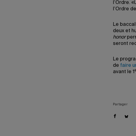
l’Ordre. 
l’Ordre d
Le baccal
deux et h
honor
perm
seront re
Le progra
de
faire 
avant le 1
Partager