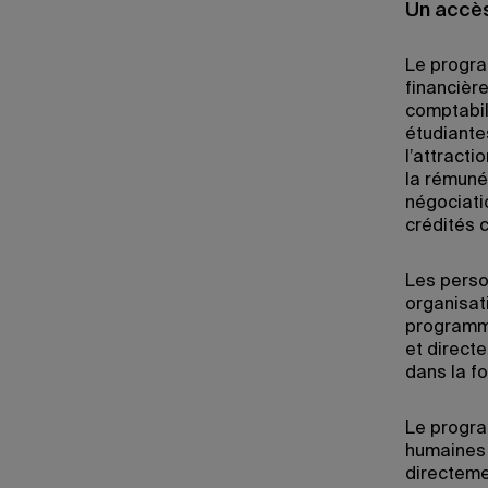
Un accès
Le progra
financièr
comptabili
étudiante
l’attracti
la rémunér
négociati
crédités 
Les perso
organisat
programme
et directe
dans la f
Le progra
humaines 
directeme