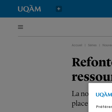
Accueil
|
Séries
|
Nouve
Refont
ressou
La nouvelle 
place aux enjeu
Préfére