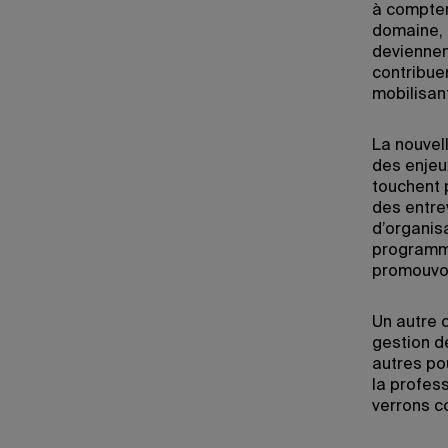
à compter
domaine, 
deviennen
contribuen
mobilisan
La nouvel
des enjeux
touchent 
des entre
d’organis
programme.
promouvoi
Un autre c
gestion d
autres pou
la profes
verrons co