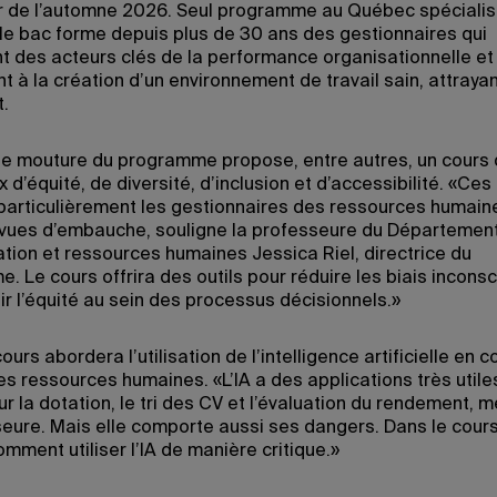
 de l’automne 2026. Seul programme au Québec spécialis
le bac forme depuis plus de 30 ans des gestionnaires qui
t des acteurs clés de la performance organisationnelle et
t à la création d’un environnement de travail sain, attrayan
t.
le mouture du programme propose, entre autres, un cours q
 d’équité, de diversité, d’inclusion et d’accessibilité. «Ces
particulièrement les gestionnaires des ressources humaine
vues d’embauche, souligne la professeure du Départemen
ation et ressources humaines Jessica Riel, directrice du
 Le cours offrira des outils pour réduire les biais inconsc
r l’équité au sein des processus décisionnels.»
ours abordera l’utilisation de l’intelligence artificielle en 
es ressources humaines. «L’IA a des applications très utile
r la dotation, le tri des CV et l’évaluation du rendement, 
seure. Mais elle comporte aussi ses dangers. Dans le cour
mment utiliser l’IA de manière critique.»