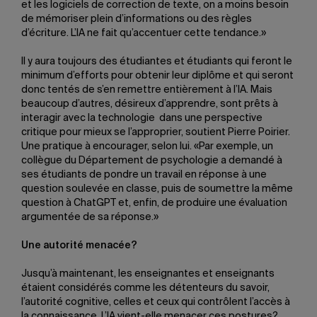
et les logiciels de correction de texte, on a moins besoin
de mémoriser plein d’informations ou des règles
d’écriture. L’IA ne fait qu’accentuer cette tendance.»
Il y aura toujours des étudiantes et étudiants qui feront le
minimum d’efforts pour obtenir leur diplôme et qui seront
donc tentés de s’en remettre entièrement à l’IA. Mais
beaucoup d’autres, désireux d’apprendre, sont prêts à
interagir avec la technologie dans une perspective
critique pour mieux se l’approprier, soutient Pierre Poirier.
Une pratique à encourager, selon lui. «Par exemple, un
collègue du Département de psychologie a demandé à
ses étudiants de pondre un travail en réponse à une
question soulevée en classe, puis de soumettre la même
question à ChatGPT et, enfin, de produire une évaluation
argumentée de sa réponse.»
Une autorité menacée?
Jusqu’à maintenant, les enseignantes et enseignants
étaient considérés comme les détenteurs du savoir,
l’autorité cognitive, celles et ceux qui contrôlent l’accès à
la connaissance. L’IA vient-elle menacer ces postures?