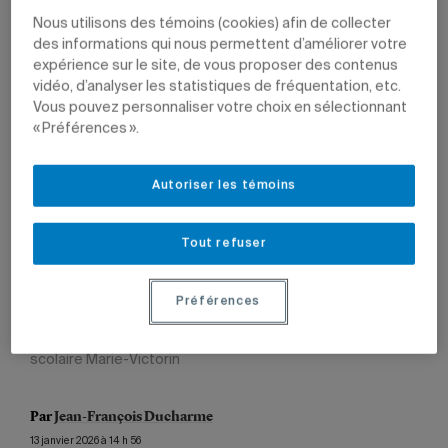
Nous utilisons des témoins (cookies) afin de collecter
des informations qui nous permettent d’améliorer votre
expérience sur le site, de vous proposer des contenus
vidéo, d’analyser les statistiques de fréquentation, etc.
Vous pouvez personnaliser votre choix en sélectionnant
« Préférences ».
Autoriser les témoins
Tout refuser
La nouvelle école primaire, située à proximité du Quartier
Préférences
Dix30 à Brossard, favorisera un maillage entre les
pratiques du terrain et les connaissances issues de la
recherche en éducation.
Image: Centre de services
scolaire Marie-Victorin
Par
Jean-François Ducharme
13 janvier 2026 à 14 h 56