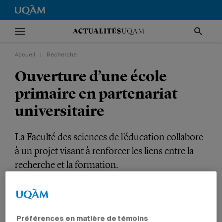
Accueil
|
Recherche
Ouverture d’une école
primaire en partenariat
universitaire
La Faculté des sciences de l’éducation collabore
à un projet visant à renforcer les liens entre la
recherche et la formation.
RECHERCHE
ENSEIGNEMENT
ÉDUCATION
PROFESSEURS
Préférences en matière de témoins