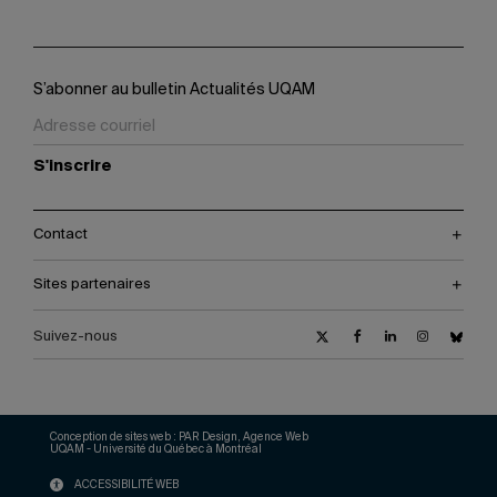
S’abonner au bulletin Actualités UQAM
S'inscrire
Contact
Sites partenaires
Suivez-nous
Conception de sites web :
PAR Design, Agence Web
UQAM - Université du Québec à Montréal
ACCESSIBILITÉ WEB