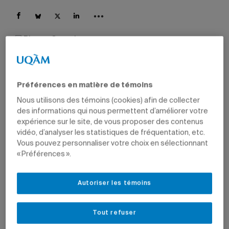
La concentration forme les futurs gestionnaires à penser
la stratégie comme un levier de transformation durable, à
résoudre des problèmes complexes, à prendre des
décisions dans l'incertitude et à comprendre les impacts
Préférences en matière de témoins
de leurs décisions sur la société.
Photo: Getty Images
Nous utilisons des témoins (cookies) afin de collecter
des informations qui nous permettent d’améliorer votre
Par
Jean-François Ducharme
expérience sur le site, de vous proposer des contenus
vidéo, d’analyser les statistiques de fréquentation, etc.
17 mars 2026 à 12 h 34
Vous pouvez personnaliser votre choix en sélectionnant
« Préférences ».
À compter de l’automne 2026, le
baccalauréat en
administration
de l’ESG UQAM offrira une nouvelle
concentration en gestion stratégique. «Les organisations
Autoriser les témoins
évoluent dans un environnement marqué par des défis
majeurs, comme les changements climatiques, les
transformations technologiques, l’intelligence artificielle
Tout refuser
et la transition vers l’économie du savoir, mentionne