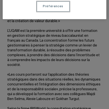
Amélie Cloutier, professeure au Département de
stratégie, responsabilité sociale et environnementale.
Préférences
Face à ces défis, la stratégie corporative constitue un
levier essentiel pour permettre l’adaptation, l’innovation
et la création de valeur durable.»
L’UQAM est la première université à offrir une formation
en gestion stratégique de niveau baccalauréat en
français au Canada. La concentration forme les futurs
gestionnaires à penser la stratégie comme un levier de
transformation durable, à résoudre des problèmes
complexes, à prendre des décisions dans l’incertitude et
à comprendre les impacts de leurs décisions sur la
société.
«Les cours porteront sur l’application des théories
stratégiques dans des situations réelles, les dynamiques
concurrentielles et l’intégration des dimensions éthiques
et de la responsabilité sociale», précise la professeure,
qui a développé la formation avec ses collègues Majdi
Ben Selma, Alexie Labouze et Gokhan Turgut.
Selon la firme IBISWorld, la consultation stratégique