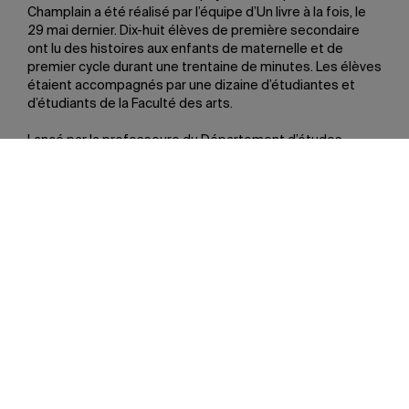
Champlain a été réalisé par l’équipe d’Un livre à la fois, le
29 mai dernier. Dix-huit élèves de première secondaire
ont lu des histoires aux enfants de maternelle et de
premier cycle durant une trentaine de minutes. Les élèves
étaient accompagnés par une dizaine d’étudiantes et
d’étudiants de la Faculté des arts.
Lancé par la professeure du Département d’études
littéraires Geneviève Lafrance en 2017, le projet Un livre à
la fois a permis à ce jour de tisser des liens entre plus de
200 étudiantes et étudiants de la Faculté des arts, et
plusieurs centaines d’élèves de l’école Champlain et de
l’école Nuvviti, dans le village d’Ivujivik, au Nunavik. Ils ont
publié à ce jour 47 livres, fruits de leurs efforts conjoints.
Partager
À lire aussi