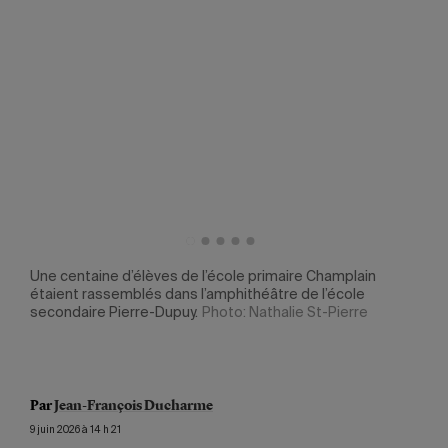
Une centaine d’élèves de l’école primaire Champlain
L’ét
ière
étaient rassemblés dans l’amphithéâtre de l’école
Miki
secondaire Pierre-Dupuy.
Photo: Nathalie St-Pierre
les 
écra
Par
Jean-François Ducharme
9 juin 2026 à 14 h 21