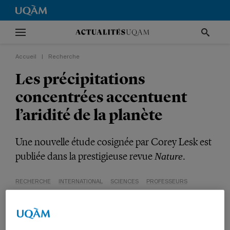
Accueil
|
Recherche
Les précipitations
concentrées accentuent
l’aridité de la planète
Une nouvelle étude cosignée par Corey Lesk est
publiée dans la prestigieuse revue
.
Nature
RECHERCHE
INTERNATIONAL
SCIENCES
PROFESSEURS