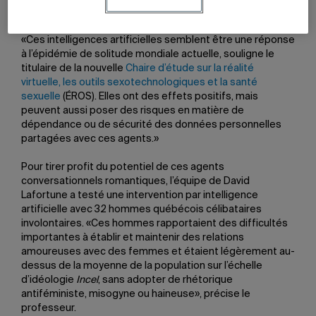
millions de personnes à travers le monde sont en relation
amicale ou amoureuse avec un agent conversationnel.
«Ces intelligences artificielles semblent être une réponse
à l’épidémie de solitude mondiale actuelle, souligne le
titulaire de la nouvelle
Chaire d’étude sur la réalité
virtuelle, les outils sexotechnologiques et la santé
sexuelle
(ÉROS). Elles ont des effets positifs, mais
peuvent aussi poser des risques en matière de
dépendance ou de sécurité des données personnelles
partagées avec ces agents.»
Pour tirer profit du potentiel de ces agents
conversationnels romantiques, l’équipe de David
Lafortune a testé une intervention par intelligence
artificielle avec 32 hommes québécois célibataires
involontaires. «Ces hommes rapportaient des difficultés
importantes à établir et maintenir des relations
amoureuses avec des femmes et étaient légèrement au-
dessus de la moyenne de la population sur l’échelle
d’idéologie
Incel
, sans adopter de rhétorique
antiféministe, misogyne ou haineuse», précise le
professeur.