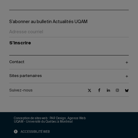
S’abonner au bulletin Actualités UQAM
S'inscrire
Contact
Sites partenaires
Suivez-nous
Conception de sites web :
PAR Design, Agence Web
UQAM - Université du Québec à Montréal
ACCESSIBILITÉ WEB