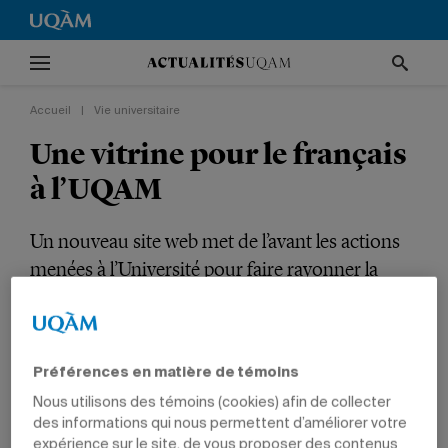
Accueil
|
Vie universitaire
Une vitrine pour le français
à l’UQAM
Un nouveau site web met de l’avant les actions
menées à l’Université pour faire rayonner la
langue française.
VIE UNIVERSITAIRE
NOUVELLES INSTITUTIONNELLES
SCIENCES HUMAINES
Préférences en matière de témoins
Nous utilisons des témoins (cookies) afin de collecter
des informations qui nous permettent d’améliorer votre
expérience sur le site, de vous proposer des contenus