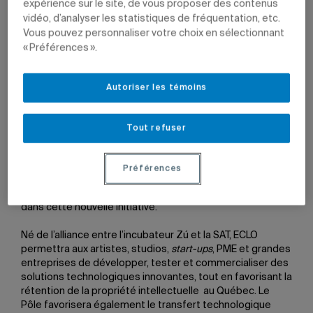
expérience sur le site, de vous proposer des contenus
Avec l'expérience immersive et interactive
Synapse
, la
vidéo, d’analyser les statistiques de fréquentation, etc.
créativité numérique uqamienne était à l'honneur lors de
Vous pouvez personnaliser votre choix en sélectionnant
la Nuit blanche, en février dernier.
Photo: Nathalie St-
Pierre
« Préférences ».
19 juin 2026 à 14 h 11
Autoriser les témoins
La collaboration établie depuis de nombreuses années
Tout refuser
entre l’UQAM et la Société des arts technologiques (SAT)
se poursuit de plus belle dans la foulée du lancement
officiel d’un nouveau pôle en créativité numérique,
Préférences
baptisé ECLO, auquel plusieurs partenaires sont associés,
dont l’UQAM. Le gouvernement du Québec investit 2,7 M$
dans cette nouvelle initiative.
Né de l’alliance entre l’incubateur Zú et la SAT, ECLO
permettra aux artistes, studios,
start-ups
, PME et grandes
entreprises de développer, tester et commercialiser des
solutions technologiques innovantes, tout en favorisant la
rétention de la propriété intellectuelle au Québec. Le
Pôle favorisera également le transfert technologique