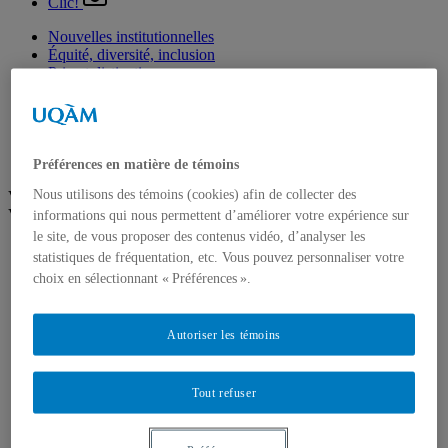
Clic!
Nouvelles institutionnelles
Équité, diversité, inclusion
Prix et distinctions
Étudiants
Diplômés
Enseignement
Nominations
Fondation de l’UQAM
Préférences en matière de témoins
Nous utilisons des témoins (cookies) afin de collecter des
Voir plus
Voir moins
informations qui nous permettent d’améliorer votre expérience sur
le site, de vous proposer des contenus vidéo, d’analyser les
Arts
statistiques de fréquentation, etc. Vous pouvez personnaliser votre
Département de danse
choix en sélectionnant « Préférences ».
Département de musique
Département d'études littéraires
Département d'histoire de l'art
Autoriser les témoins
École de design
École des arts visuels et médiatiques
École supérieure de théâtre
Institut du patrimoine
Tout refuser
Communication
Département de communication sociale et publique
École de langues