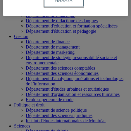
Préférences
École des médias
Éducation
Département de didactique
Département de didactique des langues
Département d'éducation et formation spécialisées
Département d'éducation et pédagogie
Gestion
Département de finance
Département de management
Département de marketing
Département de stratégie, responsabilité sociale et
environnementale
Département des sciences comptables
Département des sciences économiques
Département d’analytique, opérations et technologies
de l’information
Département d'études urbaines et touristiques
Département d'organisation et ressources humaines
École supérieure de mode
Politique et droit
Département de science politique
Département des sciences juridiques
Institut d'études internationales de Montréal
Sciences