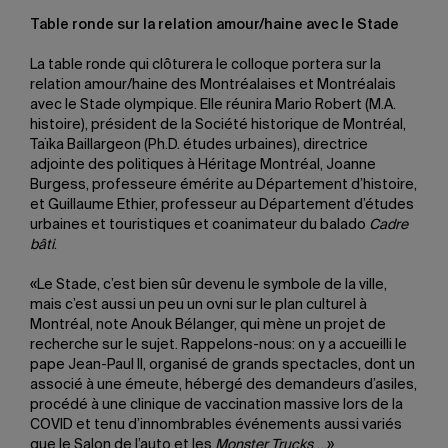
Table ronde sur la relation amour/haine avec le Stade
La table ronde qui clôturera le colloque portera sur la
relation amour/haine des Montréalaises et Montréalais
avec le Stade olympique. Elle réunira Mario Robert (M.A.
histoire), président de la Société historique de Montréal,
Taïka Baillargeon (Ph.D. études urbaines), directrice
adjointe des politiques à Héritage Montréal, Joanne
Burgess, professeure émérite au Département d’histoire,
et Guillaume Ethier, professeur au Département d’études
urbaines et touristiques et coanimateur du balado
Cadre
bâti
.
«Le Stade, c’est bien sûr devenu le symbole de la ville,
mais c’est aussi un peu un ovni sur le plan culturel à
Montréal, note Anouk Bélanger, qui mène un projet de
recherche sur le sujet. Rappelons-nous: on y a accueilli le
pape Jean-Paul II, organisé de grands spectacles, dont un
associé à une émeute, hébergé des demandeurs d’asiles,
procédé à une clinique de vaccination massive lors de la
COVID et tenu d’innombrables événements aussi variés
que le Salon de l’auto et les
Monster Trucks
….»