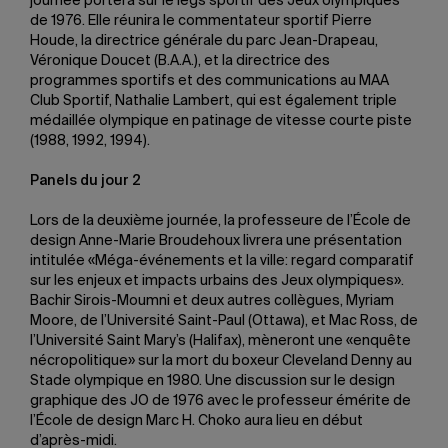
journée portera sur le legs sportif des Jeux olympiques
de 1976. Elle réunira le commentateur sportif Pierre
Houde, la directrice générale du parc Jean-Drapeau,
Véronique Doucet (B.A.A.), et la directrice des
programmes sportifs et des communications au MAA
Club Sportif, Nathalie Lambert, qui est également triple
médaillée olympique en patinage de vitesse courte piste
(1988, 1992, 1994).
Panels du jour 2
Lors de la deuxième journée, la professeure de l’École de
design Anne-Marie Broudehoux livrera une présentation
intitulée «Méga-événements et la ville: regard comparatif
sur les enjeux et impacts urbains des Jeux olympiques».
Bachir Sirois-Moumni et deux autres collègues, Myriam
Moore, de l’Université Saint-Paul (Ottawa), et Mac Ross, de
l’Université Saint Mary’s (Halifax), mèneront une «enquête
nécropolitique» sur la mort du boxeur Cleveland Denny au
Stade olympique en 1980. Une discussion sur le design
graphique des JO de 1976 avec le professeur émérite de
l’École de design Marc H. Choko aura lieu en début
d’après-midi.