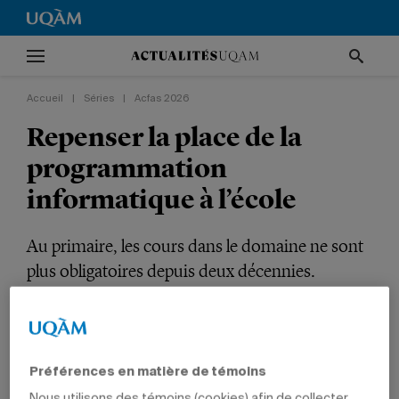
Accueil
|
Séries
|
Acfas 2026
Repenser la place de la
programmation
informatique à l’école
Au primaire, les cours dans le domaine ne sont
plus obligatoires depuis deux décennies.
Série
Acfas 2026
RECHERCHE
SCIENCES
PROFESSEURS
Préférences en matière de témoins
Nous utilisons des témoins (cookies) afin de collecter