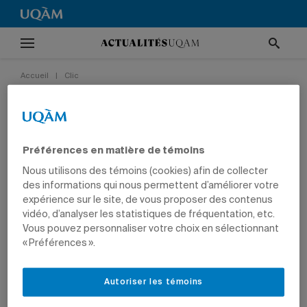
Accueil
|
Clic
Une œuvre géante dans le
métro
Préférences en matière de témoins
19 février 2025 à 15 h 04
Mis à jour le 25 février 2025 à 15 h 56
Nous utilisons des témoins (cookies) afin de collecter
des informations qui nous permettent d’améliorer votre
CLIC
CULTURE
ARTS
ÉTUDIANTS
expérience sur le site, de vous proposer des contenus
vidéo, d’analyser les statistiques de fréquentation, etc.
Vous pouvez personnaliser votre choix en sélectionnant
« Préférences ».
Photo: Sarah Cloutier
Autoriser les témoins
L’œuvre
Compost urbain
de la candidate à la maîtrise en
arts visuels et médiatiques Sarah Cloutier est affichée