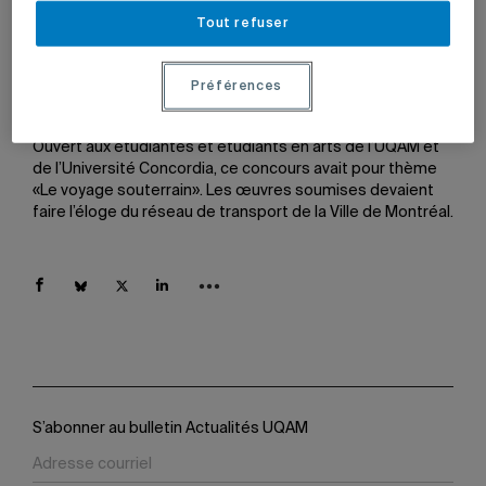
sur un panneau publicitaire géant au-dessus du quai de la
Tout refuser
ligne verte, à la station Berri-UQAM, jusqu’au 9 mars
prochain.
Préférences
L’étudiante de l’UQAM a remporté la première édition du
concours Prochaine station organisé par Astral Media.
Ouvert aux étudiantes et étudiants en arts de l’UQAM et
de l’Université Concordia, ce concours avait pour thème
«Le voyage souterrain». Les œuvres soumises devaient
faire l’éloge du réseau de transport de la Ville de Montréal.
S’abonner au bulletin Actualités UQAM