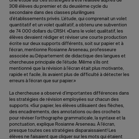
Une étude sur ces stratégies a été réalisée auprès de
308 élèves du premier et du deuxième cycle du
secondaire dans des classes plurilingues
d’établissements privés. L’étude, qui comprenait un volet
quantitatif et un volet qualitatif, a obtenu une subvention
de 74 000 dollars du CRSH. «Dans le volet qualitatif, les
élèves devaient rédiger et réviser une courte production
écrite sur deux supports différents, soit sur papier et à
l’écran, mentionne Rosianne Arseneau, professeure
associée au Département de didactique des langues et
chercheuse principale de l’étude. Même s’ils ont
mentionné que la révision à l’écran était plus motivante,
rapide et facile, ils avaient plus de difficulté à détecter les
erreurs à l’écran que sur papier.»
La chercheuse a observé d’importantes différences dans
les stratégies de révision employées sur chacun des
supports. «Sur papier, les élèves utilisaient des flèches,
des encadrements, des annotations ou des crochets
pour réviser l’orthographe grammaticale, la syntaxe et la
ponctuation, explique Rosianne Arseneau. À l’écran,
presque toutes ces stratégies disparaissaient! Les
élèves ne faisaient que cliquer sur les mots qui étaient