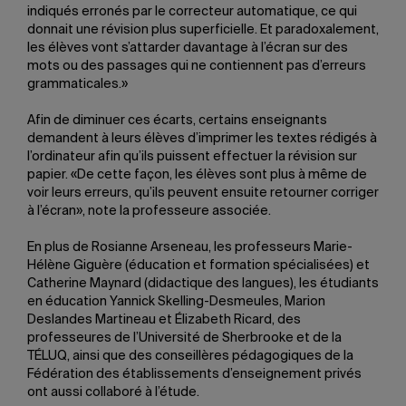
indiqués erronés par le correcteur automatique, ce qui
donnait une révision plus superficielle. Et paradoxalement,
les élèves vont s’attarder davantage à l’écran sur des
mots ou des passages qui ne contiennent pas d’erreurs
grammaticales.»
Afin de diminuer ces écarts, certains enseignants
demandent à leurs élèves d’imprimer les textes rédigés à
l’ordinateur afin qu’ils puissent effectuer la révision sur
papier. «De cette façon, les élèves sont plus à même de
voir leurs erreurs, qu’ils peuvent ensuite retourner corriger
à l’écran», note la professeure associée.
En plus de Rosianne Arseneau, les professeurs Marie-
Hélène Giguère (éducation et formation spécialisées) et
Catherine Maynard (didactique des langues), les étudiants
en éducation Yannick Skelling-Desmeules, Marion
Deslandes Martineau et Élizabeth Ricard, des
professeures de l’Université de Sherbrooke et de la
TÉLUQ, ainsi que des conseillères pédagogiques de la
Fédération des établissements d’enseignement privés
ont aussi collaboré à l’étude.