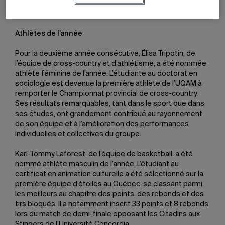
académique Johanne Grenier ont prononcé une allocution
et remis des prix.
Athlètes de l’année
Pour la deuxième année consécutive, Élisa Tripotin, de
l’équipe de cross-country et d’athlétisme, a été nommée
athlète féminine de l’année. L’étudiante au doctorat en
sociologie est devenue la première athlète de l’UQAM à
remporter le Championnat provincial de cross-country.
Ses résultats remarquables, tant dans le sport que dans
ses études, ont grandement contribué au rayonnement
de son équipe et à l’amélioration des performances
individuelles et collectives du groupe.
Karl-Tommy Laforest, de l’équipe de basketball, a été
nommé athlète masculin de l’année. L’étudiant au
certificat en animation culturelle a été sélectionné sur la
première équipe d’étoiles au Québec, se classant parmi
les meilleurs au chapitre des points, des rebonds et des
tirs bloqués. Il a notamment inscrit 33 points et 8 rebonds
lors du match de demi-finale opposant les Citadins aux
Stingers de l’Université Concordia.