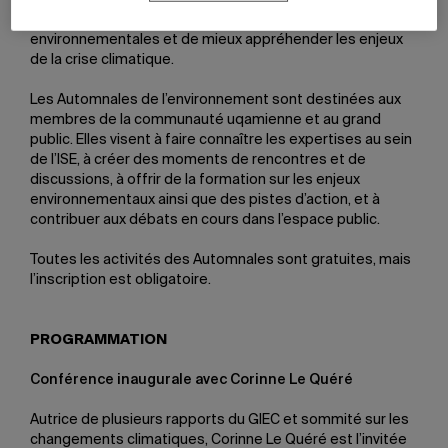
classes de maître, projection de film –, permettant de
découvrir les concepts fondamentaux des sciences
environnementales et de mieux appréhender les enjeux
de la crise climatique.
Les Automnales de l’environnement sont destinées aux
membres de la communauté uqamienne et au grand
public. Elles visent à faire connaître les expertises au sein
de l’ISE, à créer des moments de rencontres et de
discussions, à offrir de la formation sur les enjeux
environnementaux ainsi que des pistes d’action, et à
contribuer aux débats en cours dans l’espace public.
Toutes les activités des Automnales sont gratuites, mais
l’inscription est obligatoire.
PROGRAMMATION
Conférence inaugurale avec Corinne Le Quéré
Autrice de plusieurs rapports du GIEC et sommité sur les
changements climatiques, Corinne Le Quéré est l’invitée