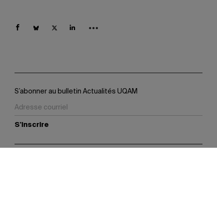
S’abonner au bulletin Actualités UQAM
S'inscrire
Contact
Sites partenaires
Suivez-nous