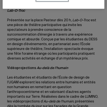
également participer gratuitement à un atelier ludique.
Lab-O-Troc
Présentée sur la place Pasteur dès 20 h
, Lab-O-Troc
est
une pièce de théâtre participative qui invite les
spectateurs à prendre conscience de la
surconsommation d’énergie à travers une expérience
comique et absurde. Conçue par les étudiantes du DESS
en design d’événements, en partenariat avec l’École
supérieure de théâtre, l’installation-spectacle évoque
une fête foraine étrange où les participants pratiquent
diverses activités en échange d’un mystérieux prix.
Vidéoprojections
Au-delà de l’humain
Les étudiantes et étudiants de l’École de design de
l’UQAM explorent les relations entre humains et entités
non humaines en remettant en question
l’anthropocentrisme et en valorisant d’autres agents
importants sur Terre. Réalisées dans le cadre de LUMINO,
les vidéoprojections d’
Au-delà de l’humain
, présentées
dès la tombée du jour sur les façades de la Grande