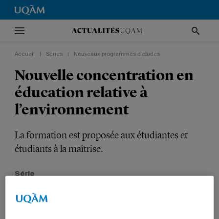
Accueil
|
Séries
|
Nouveaux programmes d'études
Nouvelle concentration en
éducation relative à
l’environnement
La formation est proposée aux étudiantes et
étudiants à la maîtrise.
Série
Nouveaux programmes d'études
VIE UNIVERSITAIRE
ENVIRONNEMENT
ENSEIGNEMENT
ÉDUCATION
PROFESSEURS